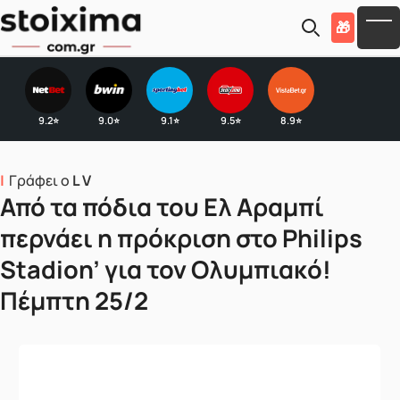
Skip to main content
🎁
To
9.2
9.0
9.1
9.5
8.9
⭐
⭐
⭐
⭐
⭐
Γράφει ο
L V
Από τα πόδια του Ελ Αραμπί
περνάει η πρόκριση στο Philips
Stadion’ για τον Ολυμπιακό!
Πέμπτη 25/2