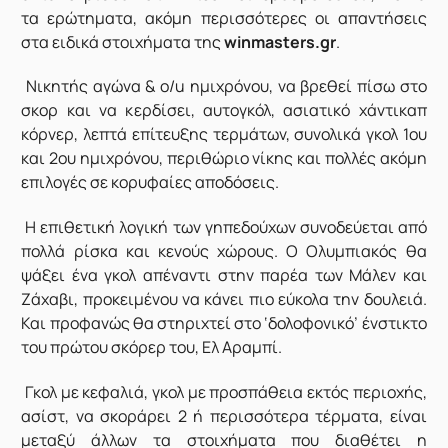
τα ερώτηματα, ακόμη περισσότερες οι απαντήσεις
στα ειδικά στοιχήματα της
winmasters.gr
.
Νικητής αγώνα & o/u ημιχρόνου, να βρεθεί πίσω στο
σκορ και να κερδίσει, αυτογκόλ, ασιατικό χάντικαπ
κόρνερ, λεπτά επίτευξης τερμάτων, συνολικά γκολ 1ου
και 2ου ημιχρόνου, περιθώριο νίκης και πολλές ακόμη
επιλογές σε κορυφαίες αποδόσεις.
Η επιθετική λογική των γηπεδούχων συνοδεύεται από
πολλά ρίσκα και κενούς χώρους. Ο Ολυμπιακός θα
ψάξει ένα γκολ απέναντι στην παρέα των Μάλεν και
Ζάχαβι, προκειμένου να κάνει πιο εύκολα την δουλειά.
Και προφανώς θα στηριχτεί στο ‘δολοφονικό’ ένστικτο
του πρώτου σκόρερ του, Ελ Αραμπί.
Γκολ με κεφαλιά, γκολ με προσπάθεια εκτός περιοχής,
ασίστ, να σκοράρει 2 ή περισσότερα τέρματα, είναι
μεταξύ άλλων τα στοιχήματα που διαθέτει η