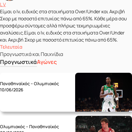
Δημοσιεύτηκε από
L V
Είμαι ο lv, ειδικός στα στοιχήματα Over/Under και Ακριβή
Σκορ με ποσοστό επιτυχίας πάνω από 65%. Κάθε μέρα σου
προσφέρω σύντομες αλλά πλήρως τεκμηριωμένες
αναλύσεις.Είμαι ο lv, ειδικός στα στοιχήματα Over/Under
και Ακριβή Σκορ με ποσοστό επιτυχίας πάνω από 65%.
Τελευταία
Προγνωστικά και Παιχνίδια
Προγνωστικά
Αγώνες
Wednesday 10/06
Παναθηναϊκός – Ολυμπιακός
10/06/2026
Monday 08/06
Ολυμπιακός – Παναθηναϊκός