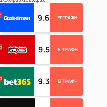
Στοιχηματικές εταιρίες
9.6
1
ΕΓΓΡΑΦΗ
9.5
2
ΕΓΓΡΑΦΗ
9.3
3
ΕΓΓΡΑΦΗ