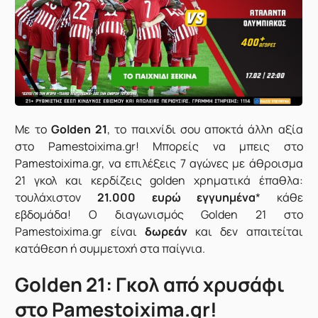
Με το
Golden 21
, το παιχνίδι σου αποκτά άλλη αξία
στο Pamestoixima.gr! Μπορείς να μπεις στο
Pamestoixima.gr, να επιλέξεις 7 αγώνες με άθροισμα
21 γκολ και κερδίζεις golden χρηματικά έπαθλα:
τουλάχιστον
21.000 ευρώ εγγυημένα
* κάθε
εβδομάδα! Ο διαγωνισμός Golden 21 στο
Pamestoixima.gr είναι
δωρεάν
και δεν απαιτείται
κατάθεση ή συμμετοχή στα παίγνια.
Golden 21: Γκολ από χρυσάφι
στο Pamestoixima.gr!