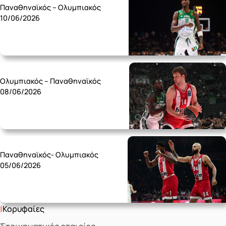
Παναθηναϊκός – Ολυμπιακός
10/06/2026
Monday 08/06
Ολυμπιακός – Παναθηναϊκός
08/06/2026
Friday 05/06
Παναθηναϊκός- Ολυμπιακός
05/06/2026
Κορυφαίες