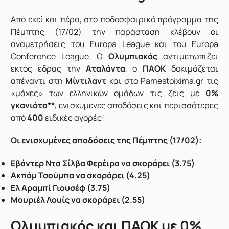
Από εκεί και πέρα, στο ποδοσφαιρικό πρόγραμμα της
Πέμπτης (17/02) την παράσταση κλέβουν οι
αναμετρήσεις του Europa League και του Europa
Conference League. Ο
Ολυμπιακός
αντιμετωπίζει
εκτός έδρας την
Αταλάντα
, ο
ΠΑΟΚ
δοκιμάζεται
απέναντι στη
Μίντιλαντ
και στο Pamestoixima.gr τις
«μάχες» των ελληνικών ομάδων τις ζεις με
0%
γκανιότα**
, ενισχυμένες αποδόσεις και περισσότερες
από
400
ειδικές αγορές!
Οι ενισχυμένες αποδόσεις της Πέμπτης (17/02):
Εβάντερ Ντα Σίλβα Φερέιρα να σκοράρει (3.75)
Ακπόμ Τσούμπα να σκοράρει (4.25)
Ελ Αραμπί Γιουσέφ (3.75)
Μουριέλ Λουίς να σκοράρει (2.55)
Ολυμπιακός και ΠΑΟΚ με 0%