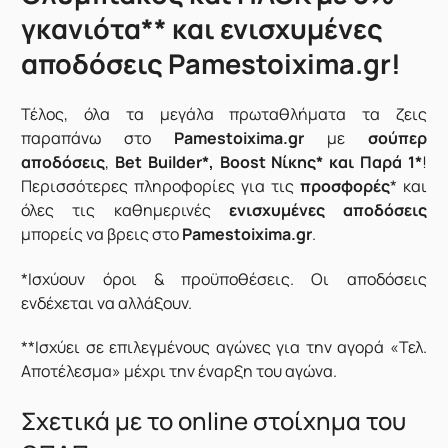
γκανιότα** και ενισχυμένες
αποδόσεις Pamestoixima.gr!
Τέλος, όλα τα μεγάλα πρωταθλήματα τα ζεις
παραπάνω στο
Pamestoixima.gr
με
σούπερ
αποδόσεις
,
Bet Builder*, Boost Νίκης* και Παρά 1*
!
Περισσότερες πληροφορίες για τις
προσφορές
* και
όλες τις καθημερινές
ενισχυμένες αποδόσεις
μπορείς να βρεις στο
Pamestoixima.gr
.
*Ισχύουν όροι & προϋποθέσεις. Οι αποδόσεις
ενδέχεται να αλλάξουν.
**Ισχύει σε επιλεγμένους αγώνες για την αγορά «Τελ.
Αποτέλεσμα» μέχρι την έναρξη του αγώνα.
Σχετικά με το online στοίχημα του