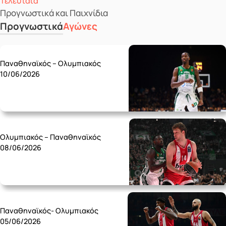
Τελευταία
Προγνωστικά και Παιχνίδια
Προγνωστικά
Αγώνες
Wednesday 10/06
Παναθηναϊκός – Ολυμπιακός
10/06/2026
Monday 08/06
Ολυμπιακός – Παναθηναϊκός
08/06/2026
Friday 05/06
Παναθηναϊκός- Ολυμπιακός
05/06/2026