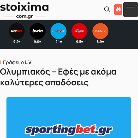
Skip to main content
🎁
To
9.2
9.0
9.1
9.5
8.9
⭐
⭐
⭐
⭐
⭐
Γράφει ο
L V
Ολυμπιακός – Εφές με ακόμα
καλύτερες αποδόσεις