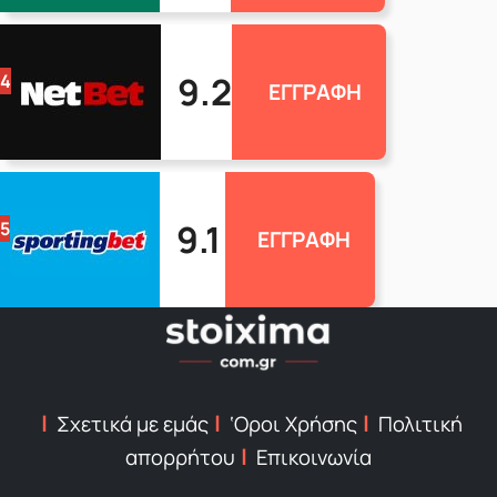
9.2
4
ΕΓΓΡΑΦΗ
9.1
5
ΕΓΓΡΑΦΗ
Σχετικά με εμάς
‘Οροι Χρήσης
Πολιτική
απορρήτου
Επικοινωνία