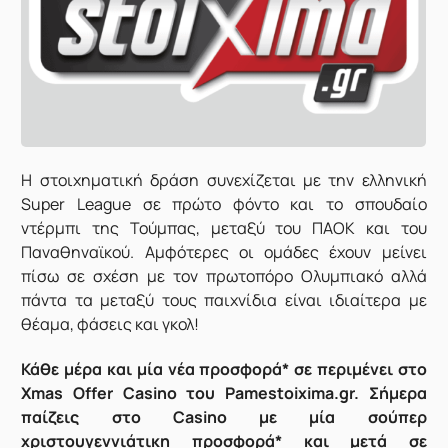
Η
στοιχηματική δράση συνεχίζεται με την ελληνική
Super League σε πρώτο φόντο και το σπουδαίο
ντέρμπι της Τούμπας, μεταξύ του ΠΑΟΚ και του
Παναθηναϊκού. Αμφότερες οι ομάδες έχουν μείνει
πίσω σε σχέση με τον πρωτοπόρο Ολυμπιακό αλλά
πάντα τα μεταξύ τους παιχνίδια είναι ιδιαίτερα με
θέαμα, φάσεις και γκολ!
Κάθε μέρα και μία νέα προσφορά* σε περιμένει στο
Xmas
Offer
Casino του Pamestoixima.gr. Σήμερα
παίζεις στο Casino με μία σούπερ
χριστουγεννιάτικη προσφορά* και μετά σε