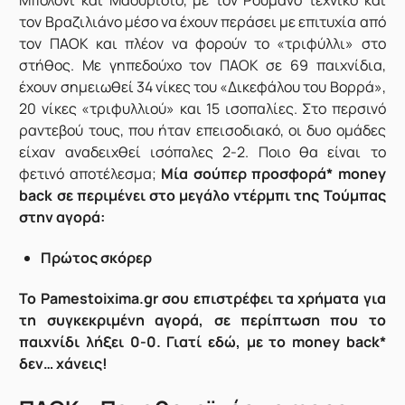
Μπόλονι και Μαουρίσιο, με τον Ρουμάνο τεχνικό και
τον Βραζιλιάνο μέσο να έχουν περάσει με επιτυχία από
τον ΠΑΟΚ και πλέον να φορούν το «τριφύλλι» στο
στήθος. Με γηπεδούχο τον ΠΑΟΚ σε 69 παιχνίδια,
έχουν σημειωθεί 34 νίκες του «Δικεφάλου του Βορρά»,
20 νίκες «τριφυλλιού» και 15 ισοπαλίες. Στο περσινό
ραντεβού τους, που ήταν επεισοδιακό, οι δυο ομάδες
είχαν αναδειχθεί ισόπαλες 2-2. Ποιο θα είναι το
φετινό αποτέλεσμα;
Μία σούπερ προσφορά* money
back σε περιμένει στο μεγάλο ντέρμπι της Τούμπας
στην αγορά:
Πρώτος σκόρερ
To
Pamestoixima.gr σου επιστρέφει τα χρήματα για
τη συγκεκριμένη αγορά, σε περίπτωση που το
παιχνίδι λήξει 0-0. Γιατί εδώ, με το money
back*
δεν… χάνεις!