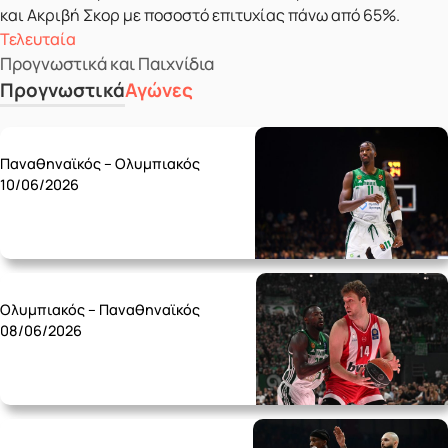
και Ακριβή Σκορ με ποσοστό επιτυχίας πάνω από 65%.
Τελευταία
Προγνωστικά και Παιχνίδια
Προγνωστικά
Αγώνες
Wednesday 10/06
Παναθηναϊκός – Ολυμπιακός
10/06/2026
Monday 08/06
Ολυμπιακός – Παναθηναϊκός
08/06/2026
Friday 05/06