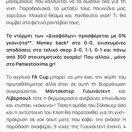
μονομάχους που καλούνται να τα δώσουν όλα για τη
νίκη. Παραδοσιακά, τα μεταξύ τους παιχνίδια μας
χαρίζουν πλούσιο θέαμα και πανδαισία γκολ! Τι θα
συμβεί στο φετινό ραντεβού τους;
Το ντέρμπι των «Δικεφάλων» προσφέρεται με 0%
γκανιότα**, Money back* στo 0-0, ενισχυμένες
αποδόσεις στο τελικό σκορ 2-0, 1-1, 0-1 και πάνω
από 300 στοιχηματικές αγορές! Που αλλού… μόνο
στο Pamestoixima.gr!
Το αγγλικό
FA Cup
μπορεί να μην έχει την αίγλη του
πρωταθλήματος αλλά όταν σε αυτή τη διοργάνωση
συγκρούονται
Μάντσεστερ Γιουνάιτεντ
και
Λίβερπουλ
τότε η θερμοκρασία ανεβαίνει επικίνδυνα
και χτυπάει «κόκκινο»! Τόσο η ομάδα του Σόλσκιερ όσο
και η αντίστοιχη του Κλοπ θα παραταχθεί για τη νίκη-
πρόκριση σε νοκ άουτ ματς που κόβει την ανάσα! Η
παράδοση αναφέρει 9 νίκες της Γιουνάιτεντ έναντι 4