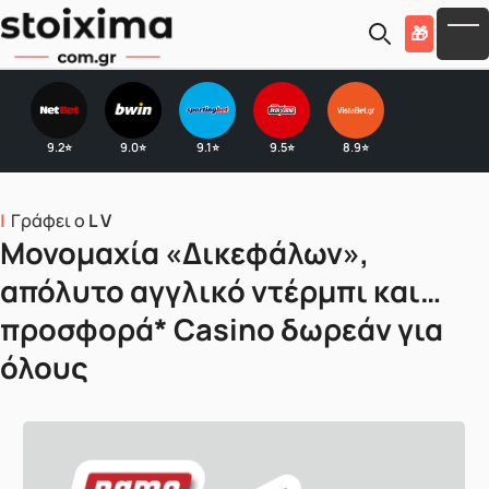
Skip to main content
🎁
To
9.2
9.0
9.1
9.5
8.9
⭐
⭐
⭐
⭐
⭐
Γράφει ο
L V
Μονομαχία «Δικεφάλων»,
απόλυτο αγγλικό ντέρμπι και…
προσφορά* Casino δωρεάν για
όλους