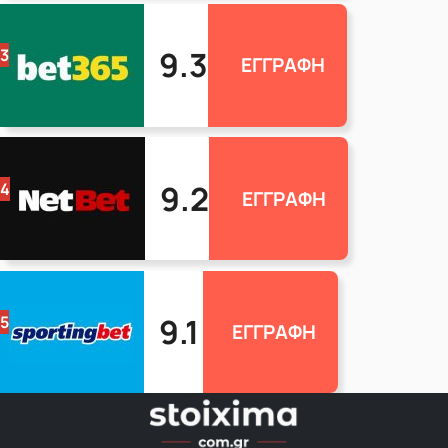
9.3
3
ΕΓΓΡΑΦΗ
9.2
4
ΕΓΓΡΑΦΗ
9.1
5
ΕΓΓΡΑΦΗ