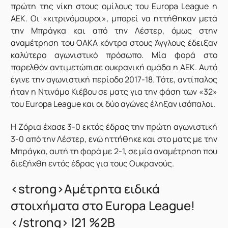
πρώτη της νίκη στους ομίλους του Europa League η
ΑΕΚ. Οι «κιτρινόμαυροι», μπορεί να ηττήθηκαν μετά
την Μπράγκα και από την Λέστερ, όμως στην
αναμέτρηση του ΟΑΚΑ κόντρα στους Άγγλους έδειξαν
καλύτερο αγωνιστικό πρόσωπο. Μία φορά στο
παρελθόν αντιμετώπισε ουκρανική ομάδα η ΑΕΚ. Αυτό
έγινε την αγωνιστική περίοδο 2017-18. Τότε, αντίπαλος
ήταν η Ντινάμο Κιέβου σε ματς για την φάση των «32»
του Europa League και οι δύο αγώνες έληξαν ισόπαλοι.
Η Ζόρια έχασε 3-0 εκτός έδρας την πρώτη αγωνιστική
3-0 από την Λέστερ, ενώ ηττήθηκε και στο ματς με την
Μπράγκα, αυτή τη φορά με 2-1, σε μία αναμέτρηση που
διεξήχθη εντός έδρας για τους Ουκρανούς.
<strong>Αμέτρητα ειδικά
στοιχήματα στο Europa League!
</strong> |21 %2B