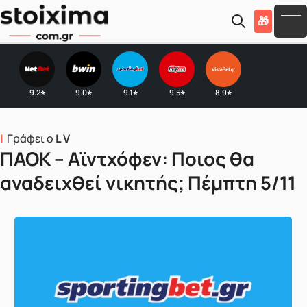
Skip to main content
🎁
To
9.2
9.0
9.1
9.5
8.9
⭐
⭐
⭐
⭐
⭐
Γράφει ο
L V
ΠΑΟΚ – Αϊντχόφεν: Ποιος θα
αναδειχθεί νικητής; Πέμπτη 5/11