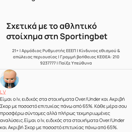
Σχετικά με το αθλητικό
στοίχημα στη Sportingbet
21+ | Αρμόδιος Ρυθμιστής ΕΕΕΠ | Κίνδυνος εθισμού &
απώλειας περιουσίας | Γραμμή βοήθειας ΚΕΘΕΑ: 210
9237777 | Παίξε Υπεύθυνα
Δημοσιεύτηκε από
L V
Είμαι ο lv, ειδικός στα στοιχήματα Over/Under και Ακριβή
Σκορ με ποσοστό επιτυχίας πάνω από 65%. Κάθε μέρα σου
προσφέρω σύντομες αλλά πλήρως τεκμηριωμένες
αναλύσεις.Είμαι ο lv, ειδικός στα στοιχήματα Over/Under
και Ακριβή Σκορ με ποσοστό επιτυχίας πάνω από 65%.