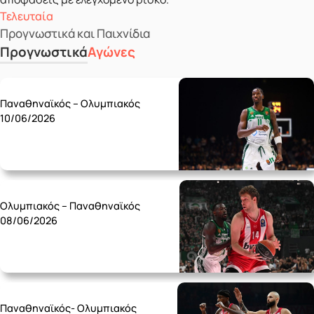
Τελευταία
Προγνωστικά και Παιχνίδια
Προγνωστικά
Αγώνες
Wednesday 10/06
Παναθηναϊκός – Ολυμπιακός
10/06/2026
Monday 08/06
Ολυμπιακός – Παναθηναϊκός
08/06/2026
Friday 05/06
Παναθηναϊκός- Ολυμπιακός