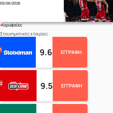
05/06/2026
Κορυφαίες
Στοιχηματικές εταιρίες
9.6
1
ΕΓΓΡΑΦΗ
9.5
2
ΕΓΓΡΑΦΗ