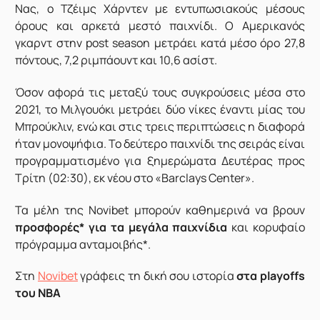
Νας, ο Τζέιμς Χάρντεν με εντυπωσιακούς μέσους
όρους και αρκετά μεστό παιχνίδι. Ο Αμερικανός
γκαρντ στην post season μετράει κατά μέσο όρο 27,8
πόντους, 7,2 ριμπάουντ και 10,6 ασίστ.
Όσον αφορά τις μεταξύ τους συγκρούσεις μέσα στο
2021, το Μιλγουόκι μετράει δύο νίκες έναντι μίας του
Μπρούκλιν, ενώ και στις τρεις περιπτώσεις η διαφορά
ήταν μονοψήφια. Το δεύτερο παιχνίδι της σειράς είναι
προγραμματισμένο για ξημερώματα Δευτέρας προς
Τρίτη (02:30), εκ νέου στο «Barclays Center».
Τα μέλη της Novibet μπορούν καθημερινά να βρουν
προσφορές* για τα μεγάλα παιχνίδια
και κορυφαίο
πρόγραμμα ανταμοιβής*.
Στη
Novibet
γράφεις τη δική σου ιστορία
στα playoffs
του ΝΒΑ