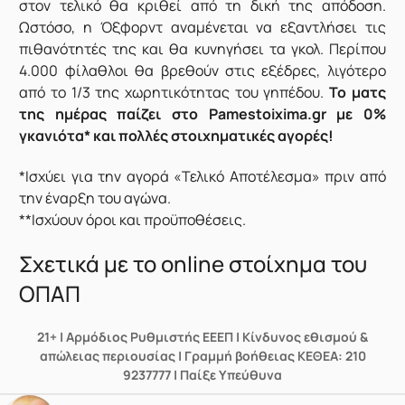
στον τελικό θα κριθεί από τη δική της απόδοση.
Ωστόσο, η Όξφορντ αναμένεται να εξαντλήσει τις
πιθανότητές της και θα κυνηγήσει τα γκολ. Περίπου
4.000 φίλαθλοι θα βρεθούν στις εξέδρες, λιγότερο
από το 1/3 της χωρητικότητας του γηπέδου.
Το
ματς
της ημέρας παίζει στο Pamestoixima.gr με 0%
γκανιότα* και πολλές στοιχηματικές αγορές!
*Ισχύει για την αγορά «Τελικό Αποτέλεσμα» πριν από
την έναρξη του αγώνα.
**Ισχύουν όροι και προϋποθέσεις.
Σχετικά με το online στοίχημα του
ΟΠΑΠ
21+ | Αρμόδιος Ρυθμιστής ΕΕΕΠ | Κίνδυνος εθισμού &
απώλειας περιουσίας | Γραμμή βοήθειας ΚΕΘΕΑ: 210
9237777 | Παίξε Υπεύθυνα