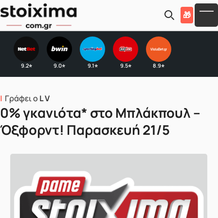
Skip to main content
🎁
To
9.2
9.0
9.1
9.5
8.9
⭐
⭐
⭐
⭐
⭐
Γράφει ο
L V
0% γκανιότα* στο Μπλάκπουλ –
Όξφορντ! Παρασκευή 21/5