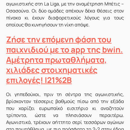
αγωνιστικής στη La Liga, με την αναμέτρηση Μπέτις –
Οσασούνα. Οι δύο ομάδες απέχουν δέκα θέσεις στον
πίνακα κι έχουν διαφορετικούς λόγους για τους
οποίους θα κυνηγήσουν τη νίκη απόψε.
Ζήσε την επόμενη φάση του
παιχνιδιού με το app της bwin.
Αμέτρητα πρωταθλήματα,
χιλιάδες στοιχηματικές
επιλογές! |21%2B
Οι γηπεδούχοι, πριν τη σέντρα της αγωνιστικής,
βρίσκονταν τέσσερις βαθμούς πίσω από την εξάδα
που χαρίζει ευρωπαϊκό εισιτήριο κι αναζητούν
τρίποντα, ώστε να πλησιάσουν περαιτέρω.
Αγωνιστικά, τρέχουν αήττητο σερί τεσσάρων αγώνων
στο πρωτάθλημα, με πιο πρόσφατο το 2-2 στην έδρα