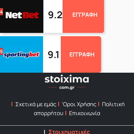
9.2
4
ΕΓΓΡΑΦΗ
9.1
5
ΕΓΓΡΑΦΗ
Σχετικά με εμάς
‘Οροι Χρήσης
Πολιτική
απορρήτου
Επικοινωνία
Στοιχηματικές