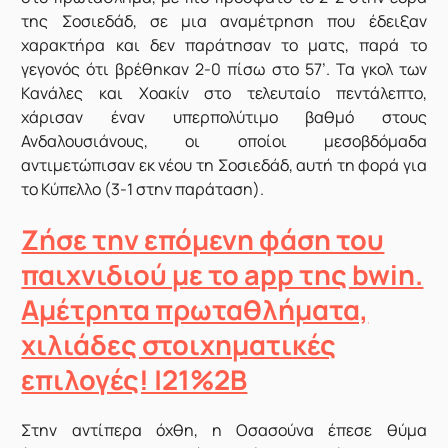
της Σοσιεδάδ, σε μια αναμέτρηση που έδειξαν
χαρακτήρα και δεν παράτησαν το ματς, παρά το
γεγονός ότι βρέθηκαν 2-0 πίσω στο 57’. Τα γκολ των
Κανάλες και Χοακίν στο τελευταίο πεντάλεπτο,
χάρισαν έναν υπερπολύτιμο βαθμό στους
Ανδαλουσιάνους, οι οποίοι μεσοβδόμαδα
αντιμετώπισαν εκ νέου τη Σοσιεδάδ, αυτή τη φορά για
το Κύπελλο (3-1 στην παράταση).
Ζήσε την επόμενη φάση του
παιχνιδιού με το app της bwin.
Αμέτρητα πρωταθλήματα,
χιλιάδες στοιχηματικές
επιλογές! |21%2B
Στην αντίπερα όχθη, η Οσασούνα έπεσε θύμα