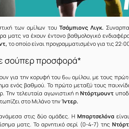
τική των ομίλων του
Τσάμπιονς Λιγκ.
Συναρπα
ρα ματς να έχουν έντονο βαθμολογικό ενδιαφέρο
ντ,
το οποίο είναι προγραμματισμένο για τις 22:00
ε σούπερ προσφορά*
υν για την κορυφή του 6
ομίλου, με τους πρώτ
ου
ημα ενός βαθμού. Το πρώτο μεταξύ τους παιχνίδι
. Την τελευταία αγωνιστική η
Ντόρτμουντ
υποδ
τωπίζει στο Μιλάνο την
Ίντερ.
 ανάμεσα στις δύο ομάδες. Η
Μπαρτσελόνα
είναι
ίσημα ματς. Το αρνητικό σερί (0-4-7) της
Ντόρτ