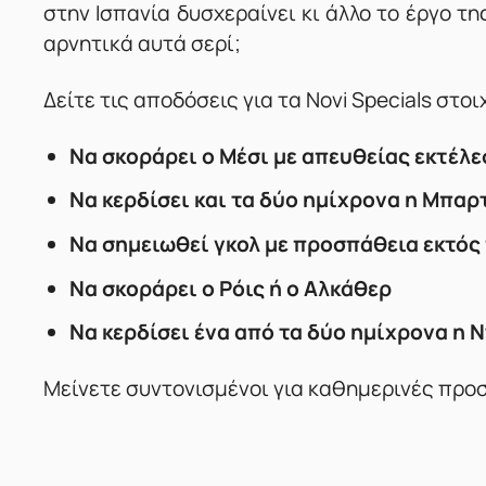
στην Ισπανία δυσχεραίνει κι άλλο το έργο τ
αρνητικά αυτά σερί;
Δείτε τις αποδόσεις για τα
Novi Specials στο
Να σκοράρει ο Μέσι με απευθείας εκτέλ
Να κερδίσει και τα δύο ημίχρονα η Μπαρ
Να σημειωθεί γκολ με προσπάθεια εκτός
Να σκοράρει ο Ρόις ή ο Αλκάθερ
Να κερδίσει ένα από τα δύο ημίχρονα η
Μείνετε συντονισμένοι για καθημερινές προ