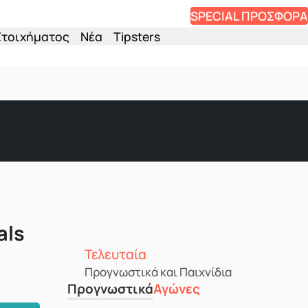
SPECIAL ΠΡΟΣΦΟΡΑ
Στοιχήματος
Νέα
Tipsters
als
Τελευταία
Προγνωστικά και Παιχνίδια
Προγνωστικά
Αγώνες