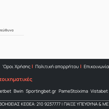
Υπεύθυνα
‘Οροι Χρήσης
Πολιτική απορρήτου
Επικοινωνία
τοιχηματικές
etbet
Bwin
Sportingbet.gr
PameStoixima
Vistabet
ΟΗΘΕΙΑΣ ΚΕΘΕΑ: 210 9237777 | ΠΑΙΞΕ ΥΠΕΥΘΥΝΑ & ΜΕ