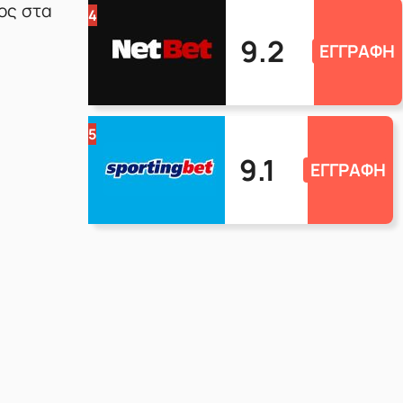
λος στα
4
9.2
ΕΓΓΡΑΦΗ
5
9.1
ΕΓΓΡΑΦΗ