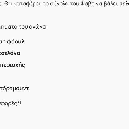
ης. Θα καταφέρει το σύνολο του Φαβρ να βάλει τέ
ιχήματα
του αγώνα:
εση φάουλ
τσελόνα
 περιοχής
 Ντόρτμουντ
σφορές*!