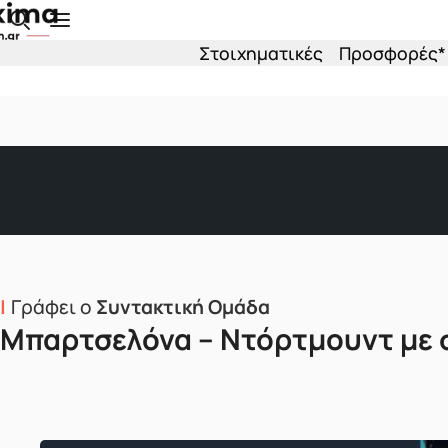
Skip to main content
Στοιχηματικές
Προσφορές*
Γράφει ο
Συντακτική Ομάδα
Μπαρτσελόνα – Ντόρτμουντ με 