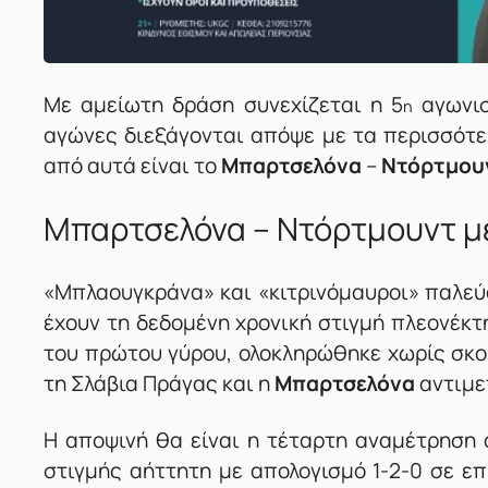
Μ
ε αμείωτη δράση συνεχίζεται η 5
αγωνισ
η
αγώνες διεξάγονται απόψε με τα περισσότε
από αυτά είναι το
Μπαρτσελόνα
–
Ντόρτμου
Μπαρτσελόνα – Ντόρτμουντ μ
«Μπλαουγκράνα» και «κιτρινόμαυροι» παλεύο
έχουν τη δεδομένη χρονική στιγμή πλεονέκτ
του πρώτου γύρου, ολοκληρώθηκε χωρίς σκορ
τη Σλάβια Πράγας και η
Μπαρτσελόνα
αντιμε
Η αποψινή θα είναι η τέταρτη αναμέτρηση
στιγμής αήττητη με απολογισμό 1-2-0 σε επ