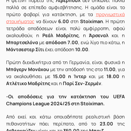
Η φετινή πορεία της
Λίβερπουλ
δεν σηκώνει πολλά
πολλά σε επίπεδο αμφισβήτησης. Η ομάδα είναι το
πρώτο φαβορί για κατάκτηση, με τα
προγνωστικά
στοιχήματος
να δίνουν
6.00
στη
Stoiximan
. Η πρώτη
τετράδα αποδόσεων είναι πολύ αμφίρροπη, αφού
ακολουθούν, η
Ρεάλ Μαδρίτης
, η
Άρσεναλ
και η
Μπαρτσελόνα
με
απόδοση 7.00
, ενώ λίγο πιο κάτω, η
Μάντσεστερ Σίτι
έχει απόδοση
10.00
.
Πρώτη διεκδικήτρια από τη Γερμανία, είναι φυσικά η
Μπάγερν Μονάχου
με την απόδοσή της στο
11.00
, για
να ακολουθήσει με
15.00 η Ίντερ
και με
18.00
η
Ατλέτικο Μαδρίτης
και η
Παρί Σεν-Ζερμέν
.
-Οι αποδόσεις για την κατάκτηση του UEFA
Champions League 2024/25 στη Stoiximan.
Από εκεί και κάτω οποιαδήποτε ρεαλιστική βάση
πιθανοτήτων πάει περίπατο, από το
23.00
της
Λεβερκούζεν
μέχρι και το
350.00
της
Μπριζ
.