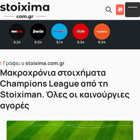
Skip to main content
🎁
To
9.2
9.0
9.1
9.5
8.9
⭐
⭐
⭐
⭐
⭐
Γράφει ο
stoixima.com.gr
Μακροχρόνια στοιχήματα
Champions League από τη
Stoiximan. Όλες οι καινούργιες
αγορές