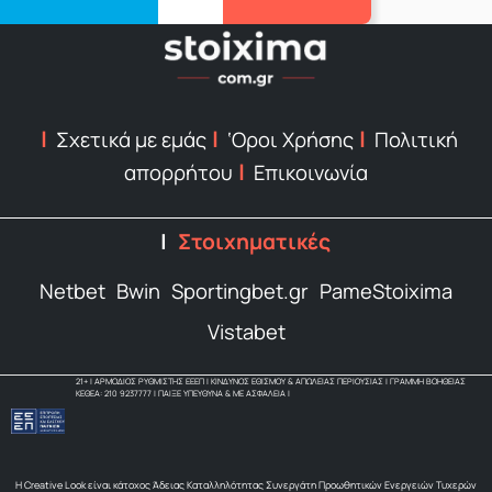
Σχετικά με εμάς
‘Οροι Χρήσης
Πολιτική
απορρήτου
Επικοινωνία
Στοιχηματικές
Netbet
Bwin
Sportingbet.gr
PameStoixima
Vistabet
21+ | ΑΡΜΟΔΙΟΣ ΡΥΘΜΙΣΤΗΣ ΕΕΕΠ | ΚΙΝΔΥΝΟΣ ΕΘΙΣΜΟΥ & ΑΠΩΛΕΙΑΣ ΠΕΡΙΟΥΣΙΑΣ | ΓΡΑΜΜΗ ΒΟΗΘΕΙΑΣ
ΚΕΘΕΑ: 210 9237777 | ΠΑΙΞΕ ΥΠΕΥΘΥΝΑ & ΜΕ ΑΣΦΑΛΕΙΑ |
Η Creative Look είναι κάτοχος Άδειας Καταλληλότητας Συνεργάτη Προωθητικών Ενεργειών Τυχερών