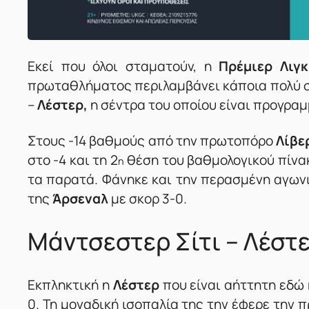
Εκεί που όλοι σταματούν, η
Πρέμιερ Λιγκ
πρωταθλήματος περιλαμβάνει κάποια πολύ σπ
–
Λέστερ,
η σέντρα του οποίου είναι προγραμμ
Στους -14 βαθμούς από την πρωτοπόρο
Λίβε
στο -4 και τη 2
θέση του βαθμολογικού πίνα
η
τα παρατά. Φάνηκε και την περασμένη αγωνι
της
Άρσεναλ
με σκορ 3-0.
Μάντσεστερ Σίτι – Λέστ
Εκπληκτική η
Λέστερ
που είναι αήττητη εδώ 
0. Τη μοναδική ισοπαλία της την έφερε την 