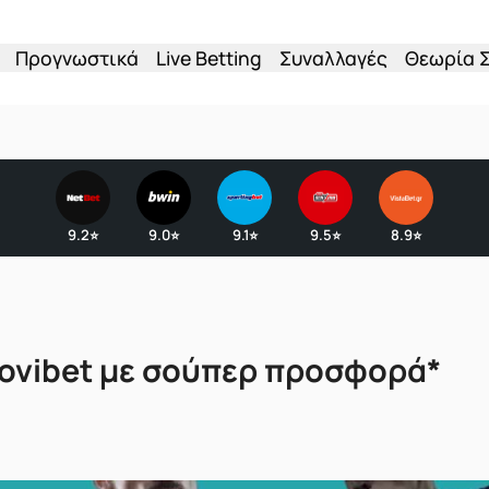
Προγνωστικά
Live Betting
Συναλλαγές
Θεωρία 
9.2
9.0
9.1
9.5
8.9
⭐
⭐
⭐
⭐
⭐
Novibet με σούπερ προσφορά*