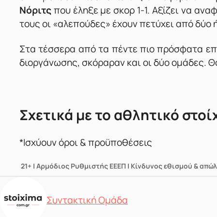
Νόριτς
που έληξε με σκορ 1-1. Αξίζει να ανα
τους οι «αλεπούδες» έχουν πετύχει από δύο 
Στα τέσσερα από τα πέντε πιο πρόσφατα επ
διοργάνωσης, σκόραραν και οι δύο ομάδες. Θ
Σχετικά με το αθλητικό στοί
*Ισχύουν όροι & προϋποθέσεις
21+ | Αρμόδιος Ρυθμιστής ΕΕΕΠ | Κίνδυνος εθισμού & απώλ
Δημοσιεύτηκε από
Συντακτική Ομάδα