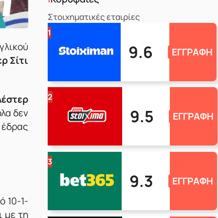
Στοιχηματικές εταιρίες
1
γλικού
9.6
ΕΓΓΡΑΦΗ
ρ Σίτι
2
Λέστερ
9.5
λα δεν
ΕΓΓΡΑΦΗ
 έδρας
3
9.3
ΕΓΓΡΑΦΗ
ό 10-1-
ι με τη