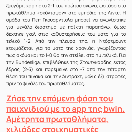
ζευγάρι, χάρη στο 2-1 του πρώτου αγώνα, ωστόσο στο
πρωτάθλημα «σκόνταψαν» στο εμπόδιο της Λιντς. Η
ομάδα του Πεπ Γκουαρντίολα μπορεί να αγωνίστηκε
για μεγάλο διάστημα με παίκτη παραπάνω, όμως
δέχτηκε γκολ στις καθυστερήσεις του ματς για το
τελικό 1-2. Από την πλευρά της, η Ντόρτμουντ
ετοιμάζεται για το ματς της χρονιάς, γνωρίζοντας
πως ακόμα και το 1-0 θα την στείλει στα ημιτελικά. Για
την Bundesliga, επιβλήθηκε της Στουτγκάρδης εκτός
έδρας (2-3) και παρέμεινε στο -7 από την τέταρτη
θέση του πίνακα και την Άιντραχτ, μόλις έξι στροφές
πριν το φινάλε του πρωταθλήματος.
Ζήσε την επόμενη φάση του
παιχνιδιού με το app της bwin.
Αμέτρητα πρωταθλήματα,
χιλιάδες στοιχηματικές