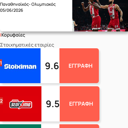
Παναθηναϊκός- Ολυμπιακός
05/06/2026
Κορυφαίες
Στοιχηματικές εταιρίες
9.6
1
ΕΓΓΡΑΦΗ
9.5
2
ΕΓΓΡΑΦΗ