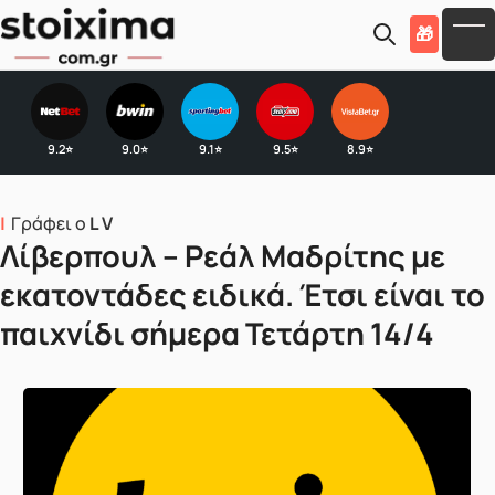
Skip to main content
🎁
To
9.2
9.0
9.1
9.5
8.9
⭐
⭐
⭐
⭐
⭐
Γράφει ο
L V
Λίβερπουλ – Ρεάλ Μαδρίτης με
εκατοντάδες ειδικά. Έτσι είναι το
παιχνίδι σήμερα Τετάρτη 14/4