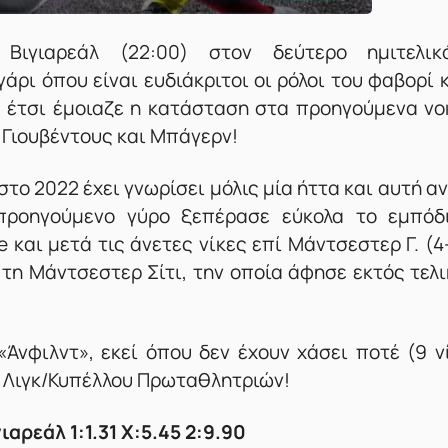
 Βιγιαρεάλ (22:00) στον δεύτερο ημιτελι
άρι όπου είναι ευδιάκριτοι οι ρόλοι του φαβορί 
 έτσι έμοιαζε η κατάσταση στα προηγούμενα νο
ε Γιουβέντους και Μπάγερν!
στο 2022 έχει γνωρίσει μόλις μία ήττα και αυτή 
 προηγούμενο γύρο ξεπέρασε εύκολα το εμπόδ
e και μετά τις άνετες νίκες επί Μάντσεστερ Γ. (4
 τη Μάντσεστερ Σίτι, την οποία άφησε εκτός τελι
νφιλντ», εκεί όπου δεν έχουν χάσει ποτέ (9 νί
ς Λιγκ/Κυπέλλου Πρωταθλητριών!
ιαρεάλ 1:1.31 Χ:5.45 2:9.90