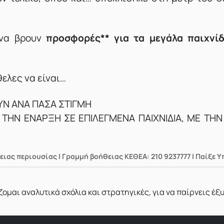
 να βρουν
προσφορές** για τα μεγάλα παιχνίδ
ελες να είναι…
ΥΝ ΑΝΑ ΠΑΣΑ ΣΤΙΓΜΗ
ΤΗΝ ΕΝΑΡΞΗ ΣΕ ΕΠΙΛΕΓΜΕΝΑ ΠΑΙΧΝΙΔΙΑ, ΜΕ ΤΗΝ 
ειας περιουσίας | Γραμμή βοήθειας ΚΕΘΕΑ: 210 9237777 | Παίξε 
άζομαι αναλυτικά σχόλια και στρατηγικές, για να παίρνεις έξ