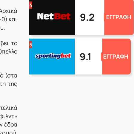
4
Αρχικά
9.2
ΕΓΓΡΑΦΗ
-0) και
υ.
βει το
5
ύπελλο
9.1
ΕΓΓΡΑΦΗ
ό (στα
τη της
ιτελικά
νφιλντ»
ην έδρα
εσμού,