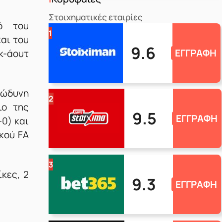
Στοιχηματικές εταιρίες
κό του
1
και του
9.6
ΕΓΓΡΑΦΗ
κ-άουτ
ανώδυνη
2
ιο της
9.5
ΕΓΓΡΑΦΗ
-0) και
κού FA
3
κες, 2
9.3
ΕΓΓΡΑΦΗ