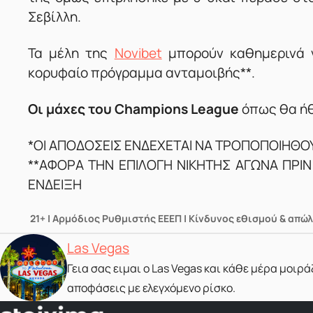
Σεβίλλη.
Τα μέλη της
Novibet
μπορούν καθημερινά
κορυφαίο πρόγραμμα ανταμοιβής**.
Οι μάχες του Champions League
όπως θα ήθ
*ΟΙ ΑΠΟΔΟΣΕΙΣ ΕΝΔΕΧΕΤΑΙ ΝΑ ΤΡΟΠΟΠΟΙΗΘΟ
**ΑΦΟΡΑ ΤΗΝ ΕΠΙΛΟΓΗ ΝΙΚΗΤΗΣ ΑΓΩΝΑ ΠΡΙΝ 
ΕΝΔΕΙΞΗ
21+ | Αρμόδιος Ρυθμιστής ΕΕΕΠ | Κίνδυνος εθισμού & απώλ
Δημοσιεύτηκε από
Las Vegas
Γεια σας ειμαι ο Las Vegas και κάθε μέρα μοιρ
αποφάσεις με ελεγχόμενο ρίσκο.