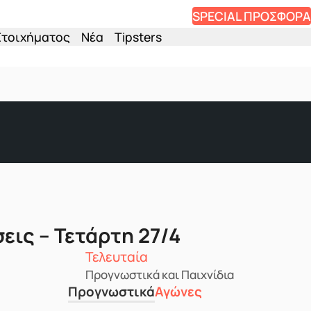
SPECIAL ΠΡΟΣΦΟΡΑ
Στοιχήματος
Νέα
Tipsters
εις – Τετάρτη 27/4
Τελευταία
Προγνωστικά και Παιχνίδια
Προγνωστικά
Αγώνες