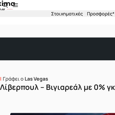
Skip to main content
Στοιχηματικές
Προσφορές*
Γράφει ο
Las Vegas
Λίβερπουλ – Βιγιαρεάλ με 0% γκ