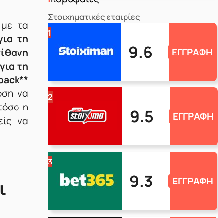
Στοιχηματικές εταιρίες
με τα
1
για τη
9.6
ΕΓΓΡΑΦΗ
πίθανη
για τη
back**
οση να
2
τόσο η
9.5
ΕΓΓΡΑΦΗ
είς να
3
9.3
ΕΓΓΡΑΦΗ
ι