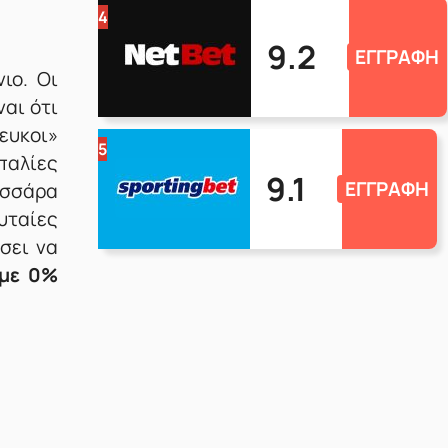
4
9.2
ΕΓΓΡΑΦΗ
ιο. Οι
ναι ότι
ευκοι»
5
οπαλίες
9.1
ΕΓΓΡΑΦΗ
εσσάρα
υταίες
σει να
 με 0%