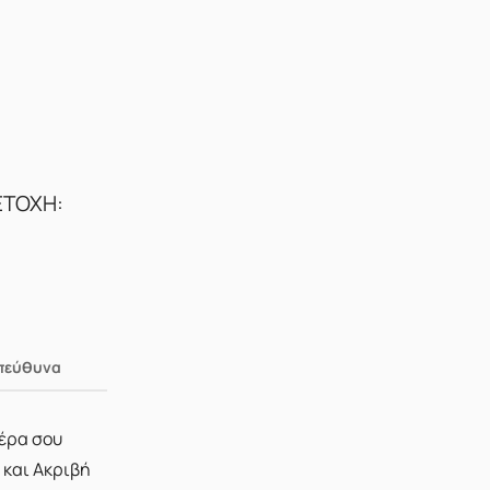
ΕΤΟΧΗ:
Υπεύθυνα
μέρα σου
 και Ακριβή