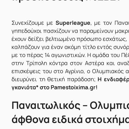
Συνεχίζουμε με
Superleague
, με τον Πανα
γηπεδούχοι πασχίζουν να παραμείνουν μακριά
έχουν δείξει βελτιωμένο πρόσωπο εσχάτως, 
καλπάζουν για έναν ακόμη τίτλο εντός συνόρ
με το πέρας 14 αγωνιστικών. Η ομάδα του Π
στην Τρίπολη κόντρα στον Αστέρα και αναζ
επισκέψεις του στο Αγρίνιο, ο Ολυμπιακός 
διευρύνει τη θετική παράδοση;
Η ενδιαφέ
γκανιότα* στο Pamestoixima.gr!
Παναιτωλικός – Ολυμπια
άφθονα ειδικά στοιχήμα