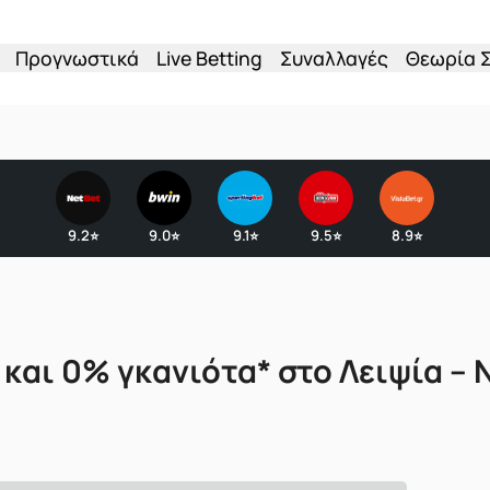
Προγνωστικά
Live Betting
Συναλλαγές
Θεωρία 
9.2
9.0
9.1
9.5
8.9
⭐
⭐
⭐
⭐
⭐
 και 0% γκανιότα* στο Λειψία –