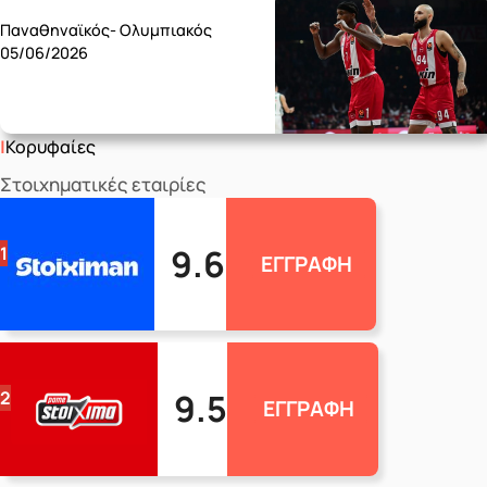
Παναθηναϊκός- Ολυμπιακός
05/06/2026
Κορυφαίες
Στοιχηματικές εταιρίες
9.6
1
ΕΓΓΡΑΦΗ
9.5
2
ΕΓΓΡΑΦΗ