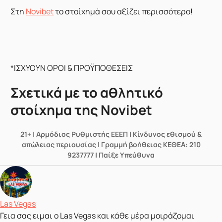
Στη
Novibet
το στοίχημά σου αξίζει περισσότερο!
*ΙΣΧΥΟΥΝ ΟΡΟΙ & ΠΡΟΫΠΟΘΕΣΕΙΣ
Σχετικά με το αθλητικό
στοίχημα της Novibet
21+ | Αρμόδιος Ρυθμιστής ΕΕΕΠ | Κίνδυνος εθισμού &
απώλειας περιουσίας | Γραμμή βοήθειας ΚΕΘΕΑ: 210
9237777 | Παίξε Υπεύθυνα
Δημοσιεύτηκε από
Las Vegas
Γεια σας ειμαι ο Las Vegas και κάθε μέρα μοιράζομαι