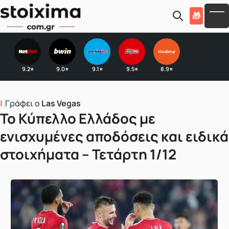
Skip to main content
🎁
To
9.2
9.0
9.1
9.5
8.9
⭐
⭐
⭐
⭐
⭐
Γράφει ο
Las Vegas
Το Κύπελλο Ελλάδος με
ενισχυμένες αποδόσεις και ειδικά
στοιχήματα – Τετάρτη 1/12