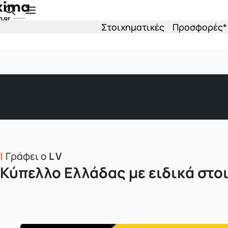
Skip to main content
Στοιχηματικές
Προσφορές*
Γράφει ο
L V
Κύπελλο Ελλάδας με ειδικά στοι