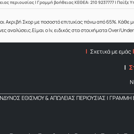
ειας περιουσίας | Γραμμή βοήθειας ΚΕΘΕΑ: 210 9237777 | Παίξε 
 και Ακριβή Σκορ με ποσοστό επιτυχίας πάνω από 65%. Κάθε 
 αναλύσεις.Είμαι ο lv, ειδικός στα στοιχήματα Over/Under
Σχετικά με εμάς
Σ
N
ΙΝΔΥΝΟΣ ΕΘΙΣΜΟΥ & ΑΠΩΛΕΙΑΣ ΠΕΡΙΟΥΣΙΑΣ | ΓΡΑΜΜΗ Β