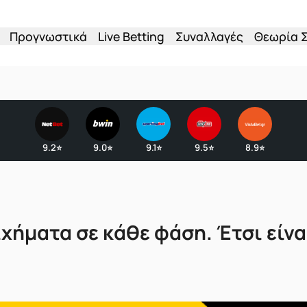
Προγνωστικά
Live Betting
Συναλλαγές
Θεωρία 
9.2
9.0
9.1
9.5
8.9
⭐
⭐
⭐
⭐
⭐
χήματα σε κάθε φάση. Έτσι είνα