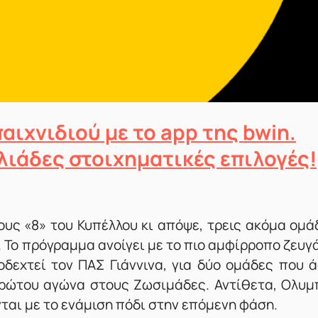
αιχνιδιού με το app της bwin.
ιάδες στοιχηματικές επιλογές!
υς «8» του Κυπέλλου κι απόψε, τρεις ακόμα ομά
. To πρόγραμμα ανοίγει με το πιο αμφίρροπο ζευγ
οδεχτεί τον ΠΑΣ Γιάννινα, για δύο ομάδες που 
πρώτου αγώνα στους Ζωσιμάδες. Αντίθετα, Ολυμ
ται με το ενάμιση πόδι στην επόμενη φάση.