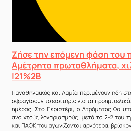
Ζήσε την επόμενη φάση του π
Αμέτρητα πρωταθλήματα, χιλ
|21%2B
Παναθηναϊκός και Λαμία περιμένουν ήδη στο
σφραγίσουν το εισιτήριο για τα προημιτελικά
ημέρας. Στο Περιστέρι, ο Ατρόμητος θα υπ
ανοιχτούς λογαριασμούς, μετά το 2-2 του 
και ΠΑΟΚ που αγωνίζονται αργότερα, βρίσκον