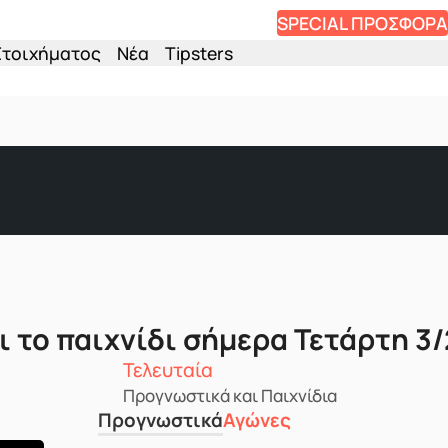
SPECIAL ΠΡΟΣΦΟΡΑ
Στοιχήματος
Νέα
Tipsters
ι το παιχνίδι σήμερα Τετάρτη 3/
Τελευταία
Προγνωστικά και Παιχνίδια
Προγνωστικά
Αγώνες