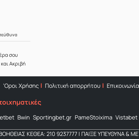
Υπεύθυνα
μέρα σου
 και Ακριβή
‘Οροι Χρήσης
Πολιτική απορρήτου
Επικοινωνία
τοιχηματικές
etbet
Bwin
Sportingbet.gr
PameStoixima
Vistabet
ΟΗΘΕΙΑΣ ΚΕΘΕΑ: 210 9237777 | ΠΑΙΞΕ ΥΠΕΥΘΥΝΑ & ΜΕ