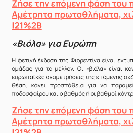
Ζήσε την επόμενη φάση του π
Αμέτρητα πρωταθλήματα, χιλ
|21%2B
«Βιόλα» για Ευρώπη
Η φετινή έκδοση της Φιορεντίνα είναι εντυ
ομάδας για το μέλλον. Οι «βιόλα» είναι κο
ευρωπαϊκές αναμετρήσεις της επόμενης σεζό
θέση, κάνει προσπάθεια για να παραμεί
ποδοσφαίρου και ο βαθμός ή οι βαθμοί κόντρ
Ζήσε την επόμενη φάση του π
Αμέτρητα πρωταθλήματα, χιλ
|21%2B