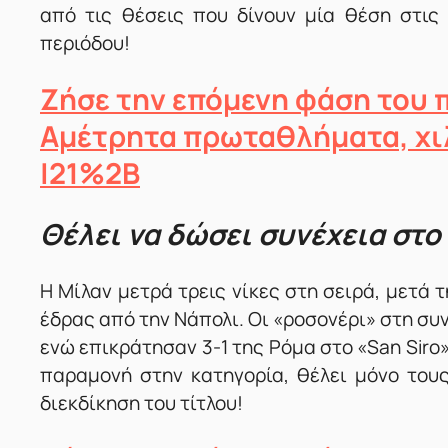
από τις θέσεις που δίνουν μία θέση στις
περιόδου!
Ζήσε την επόμενη φάση του π
Αμέτρητα πρωταθλήματα, χιλ
|21%2B
Θέλει να δώσει συνέχεια στο
Η Μίλαν μετρά τρεις νίκες στη σειρά, μετά 
έδρας από την Νάπολι. Οι «ροσονέρι» στη συν
ενώ επικράτησαν 3-1 της Ρόμα στο «San Siro»
παραμονή στην κατηγορία, θέλει μόνο τους
διεκδίκηση του τίτλου!