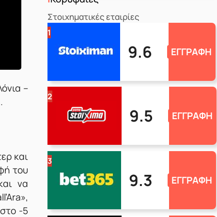
Στοιχηματικές εταιρίες
1
9.6
ΕΓΓΡΑΦΗ
λόνια –
2
.
9.5
ΕΓΓΡΑΦΗ
ερ και
3
φή του
9.3
ΕΓΓΡΑΦΗ
και να
l’Ara»,
 στο -5