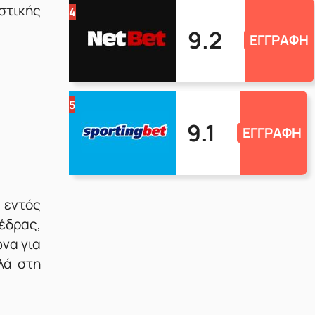
στικής
4
9.2
ΕΓΓΡΑΦΗ
5
9.1
ΕΓΓΡΑΦΗ
α εντός
 έδρας,
ώνα για
λά στη