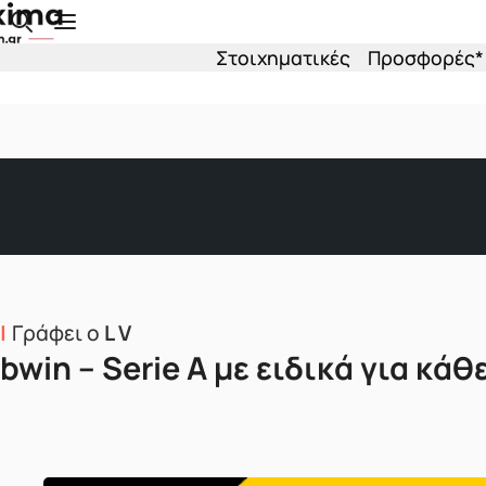
Skip to main content
Στοιχηματικές
Προσφορές*
Γράφει ο
L V
bwin – Serie A με ειδικά για κά