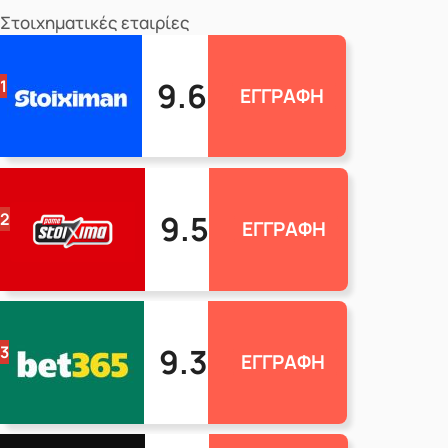
Στοιχηματικές εταιρίες
9.6
1
ΕΓΓΡΑΦΗ
9.5
2
ΕΓΓΡΑΦΗ
9.3
3
ΕΓΓΡΑΦΗ