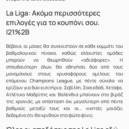
La Liga: Ακόμα περισσότερες
επιλογές για το κουπόνι σου.
|21%2B
Βέβαια, οι μάχες θα συνεχιστούν σε κάθε κομμάτι του
βαθμολογικού πίνακα, καθώς ελάχιστες ομάδες
μπορούν να θεωρηθούν «αδιάφορες». Η
σπουδαιότερη όλων, θα οδηγήσει δύο από τους
μονομάχους στους χρυσοφόρους ομίλους του
επόμενου Champions League, με πέντε σύνολα να
ερίζουν για δύο εισιτήρια. Σεβίλλη, Σοσιεδάδ, Χετάφε,
Ατλέτικο Μαδρίτης και Βαλένθια μπαίνουν στο βιράζ
της χρονιάς, με απόσταση όχι μεγαλύτερη από πέντε
βαθμούς μεταξύ τους και οι… νικητές μοιάζει
δεδομένο ότι θα κριθούν στο φώτο φίνις.