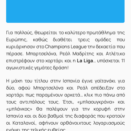
Γ
ια πολλούς, θεωρείται το καλύτερο πρωτάθλημα της
Ευρώπης, καθώς διαθέτει τρεις ομάδες που
κυριάρχησαν στο Champions League την δεκαετία που
πέρασε. Μπαρτσελόνα, Ρεάλ Μαδρίτης και Ατλέτικο
επιστρέφουν στο χορτάρι και η
La Liga
… υπόσχεται 11
αγωνιστικές γεμάτες δράση!
Η μάχη του τίτλου στην Ισπανία έγινε γαϊτανάκι για
δύο, αφού Μπαρτσελόνα και Ρεάλ απέδειξαν στο
χορτάρι πως παραμένουν αρκετά… κλικ πιο πάνω από
τους αντιπάλους τους. Έτσι, «μπλαουγκράνα» και
«μπλάνκος» θα παλέψουν για την κορυφή στην
Ισπανία και οι δύο βαθμοί της διαφοράς που κρατούν
οι Καταλανοί, αφήνουν ορθάνοιχτους λογαριασμούς
ενόψει της τελικής ευθείας.