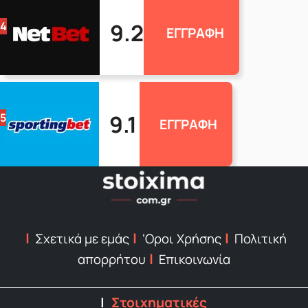
9.2
4
ΕΓΓΡΑΦΗ
9.1
5
ΕΓΓΡΑΦΗ
Σχετικά με εμάς
‘Οροι Χρήσης
Πολιτική
απορρήτου
Επικοινωνία
Στοιχηματικές