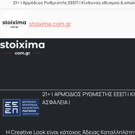
21+ | Αρμόδιος Ρυθμιστής ΕΕΕΠ | Κίνδυνος εθισμού & απώλ
Δημοσιεύτηκε από
stoixima.com.gr
21+ | ΑΡΜΟΔΙΟΣ ΡΥΘΜΙΣΤΗΣ ΕΕΕΠ | Κ
ΑΣΦΑΛΕΙΑ |
Η Creative Look είναι κάτοχος Άδειας Καταλληλό