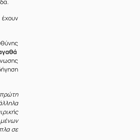
δα.
ς έχουν
υθύνης
 αγαθά
Ένωσης
δήγηση
 πρώτη
άλληλα
ιρικής
ιμένων
πλα σε