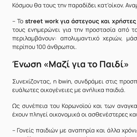
Κόσμου θα τους την παραδίδει κατ’οίκον. Α
– Το
street work για άστεγους και χρήστε
τους ενημερώνει για την προστασία από τον
περιλαμβάνουν: απολυμαντικό χεριών, μά
περίπου 100 άνθρωποι.
Ένωση «Μαζί για το Παιδί»
Συνεχίζοντας, η bwin, συνδράμει στις προσ
ευάλωτες οικογένειες με ανήλικα παιδιά.
Ως συνέπεια του Κορωνοϊού και των αναγκα
έχουν πληγεί οικονομικά οι ασθενέστερες κ
– Γονείς παιδιών με αναπηρία και άλλα χρό