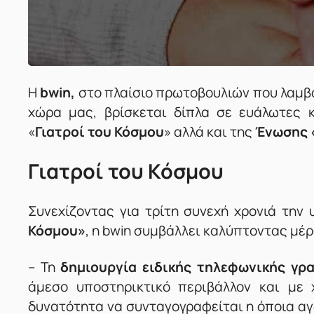
Η
bwin,
στο πλαίσιο πρωτοβουλιών που λαμβά
χώρα μας, βρίσκεται δίπλα σε ευάλωτες 
«
Γιατροί του Κόσμου
» αλλά και της
Ένωσης «
Γιατροί του Κόσμου
Συνεχίζοντας για τρίτη συνεχή χρονιά την
Κόσμου»
, η bwin συμβάλλει καλύπτοντας μέ
– Τη
δημιουργία ειδικής τηλεφωνικής γρ
άμεσο υποστηρικτικό περιβάλλον και με
δυνατότητα να συνταγογραφείται η όποια αγ