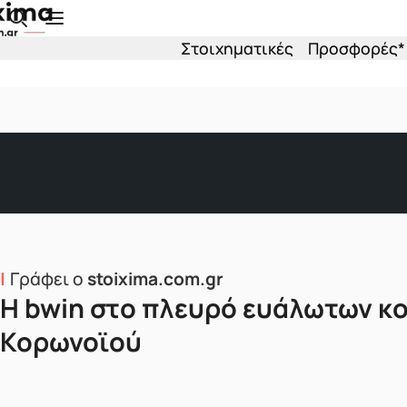
Skip to main content
Στοιχηματικές
Προσφορές*
Γράφει ο
stoixima.com.gr
Η bwin στo πλευρό ευάλωτων κο
Κορωνοϊού