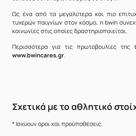
Ως ένα από τα μεγαλύτερα και πιο επιτυ
τυχερών παιγνίων στον κόσμο, η bwin συνεχ
κοινωνίες στις οποίες δραστηριοποιείται.
Περισσότερα για τις πρωτοβουλίες της 
www.bwincares.gr
.
Σχετικά με το αθλητικό στοί
* Ισχύουν όροι και προϋποθέσεις.