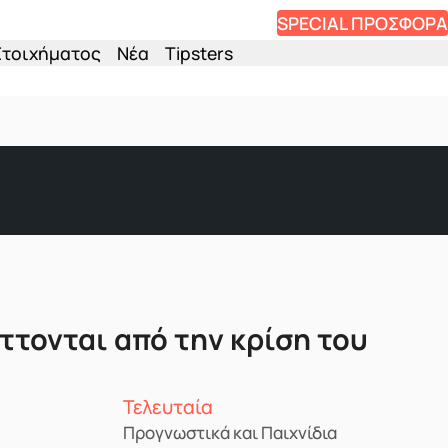
SPECIAL ΠΡΟΣΦΟΡΑ
Στοιχήματος
Νέα
Tipsters
ττονται από την κρίση του
Τελευταία
Προγνωστικά και Παιχνίδια