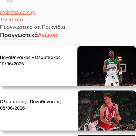
Δημοσιεύτηκε από
stoixima.com.gr
Τελευταία
Προγνωστικά και Παιχνίδια
Προγνωστικά
Αγώνες
Wednesday 10/06
Παναθηναϊκός – Ολυμπιακός
10/06/2026
Monday 08/06
Ολυμπιακός – Παναθηναϊκός
08/06/2026