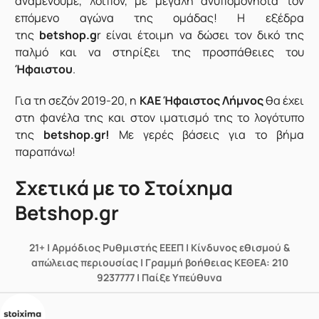
αναμένουμε, λοιπόν, με μεγάλη ανυπομονησία τον
επόμενο αγώνα της ομάδας! Η εξέδρα
της
betshop.g
r είναι έτοιμη να δώσει τον δικό της
παλμό και να στηρίξει της προσπάθειες του
Ήφαιστου
.
Για τη σεζόν 2019-20, η
ΚΑΕ Ήφαιστος Λήμνος
θα έχει
στη φανέλα της και στον ιματισμό της το λογότυπο
της
betshop.gr!
Με γερές βάσεις για το βήμα
παραπάνω!
Σχετικά με το Στοίχημα
Betshop.gr
21+ | Αρμόδιος Ρυθμιστής ΕΕΕΠ | Κίνδυνος εθισμού &
απώλειας περιουσίας | Γραμμή βοήθειας ΚΕΘΕΑ: 210
9237777 | Παίξε Υπεύθυνα