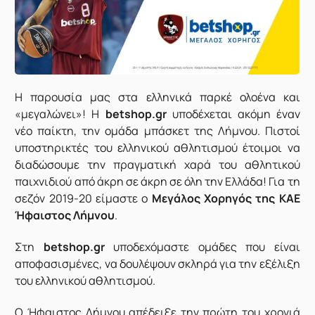
Η παρουσία μας στα ελληνικά παρκέ ολοένα και
«μεγαλώνει»! Η
betshop.gr
υποδέχεται ακόμη έναν
νέο παίκτη, την ομάδα μπάσκετ της Λήμνου. Πιστοί
υποστηρικτές του ελληνικού αθλητισμού έτοιμοι να
διαδώσουμε την πραγματική χαρά του αθλητικού
παιχνιδιού από άκρη σε άκρη σε όλη την Ελλάδα! Για τη
σεζόν 2019-20 είμαστε ο
Μεγάλος Χορηγός της ΚΑΕ
Ήφαιστος Λήμνου
.
Στη
betshop.gr
υποδεχόμαστε ομάδες που είναι
αποφασισμένες, να δουλέψουν σκληρά για την εξέλιξη
του ελληνικού αθλητισμού.
Ο Ήφαιστος Λήμνου απέδειξε την πρώτη του χρονιά