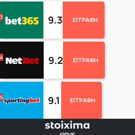
9.3
3
ΕΓΓΡΑΦΗ
9.2
4
ΕΓΓΡΑΦΗ
9.1
5
ΕΓΓΡΑΦΗ