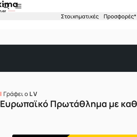
Skip to main content
Στοιχηματικές
Προσφορές*
Γράφει ο
L V
Ευρωπαϊκό Πρωτάθλημα με καθημ