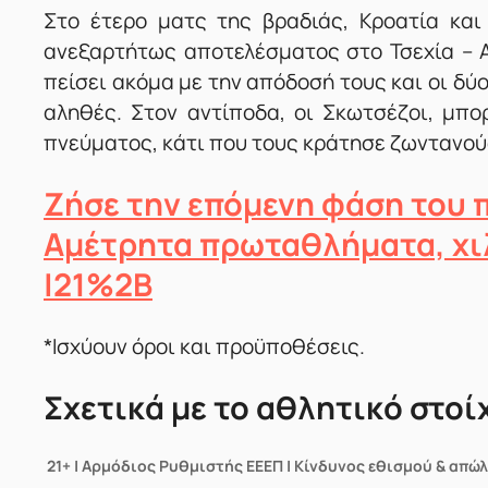
Στο έτερο ματς της βραδιάς, Κροατία και
ανεξαρτήτως αποτελέσματος στο Τσεχία – Αγ
πείσει ακόμα με την απόδοσή τους και οι δύο
αληθές. Στον αντίποδα, οι Σκωτσέζοι, μπο
πνεύματος, κάτι που τους κράτησε ζωντανούς
Ζήσε την επόμενη φάση του π
Αμέτρητα πρωταθλήματα, χιλ
|21%2B
*Ισχύουν όροι και προϋποθέσεις.
Σχετικά με το αθλητικό στοί
21+ | Αρμόδιος Ρυθμιστής ΕΕΕΠ | Κίνδυνος εθισμού & απώλ