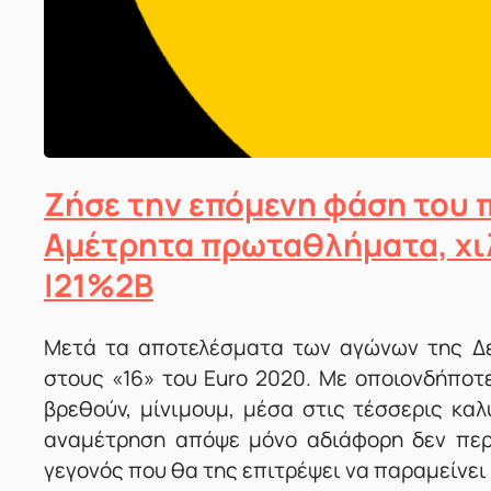
Ζήσε την επόμενη φάση του π
Αμέτρητα πρωταθλήματα, χιλ
|21%2B
Μετά τα αποτελέσματα των αγώνων της Δευ
στους «16» του Euro 2020. Με οποιονδήπο
βρεθούν, μίνιμουμ, μέσα στις τέσσερις καλ
αναμέτρηση απόψε μόνο αδιάφορη δεν περ
γεγονός που θα της επιτρέψει να παραμείνει