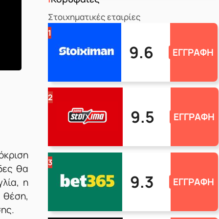
Στοιχηματικές εταιρίες
1
9.6
ΕΓΓΡΑΦΗ
2
9.5
ΕΓΓΡΑΦΗ
όκριση
3
δες θα
9.3
ΕΓΓΡΑΦΗ
λία, η
 θέση,
σης.