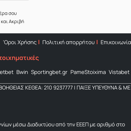
μέρα σου
 και Ακριβή
‘Οροι Χρήσης
Πολιτική απορρήτου
Επικοινωνία
τοιχηματικές
etbet
Bwin
Sportingbet.gr
PameStoixima
Vistabet
ΟΗΘΕΙΑΣ ΚΕΘΕΑ: 210 9237777 | ΠΑΙΞΕ ΥΠΕΥΘΥΝΑ & ΜΕ
νίων μέσω Διαδικτύου από την ΕΕΕΠ με αριθμό στο