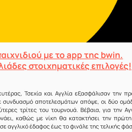
αιχνιδιού με το app της bwin.
ιάδες στοιχηματικές επιλογές!
τέρας, Τσεχία και Αγγλία εξασφάλισαν την πρ
τε συνδυασμό αποτελεσμάτων απόψε, οι δύο ομά
ύτερες τρίτες του τουρνουά. Βέβαια, για την Αγγ
νάει, καθώς με νίκη θα κατακτήσει την πρώτη
 σε αγγλικό έδαφος έως το φινάλε της τελικής φά