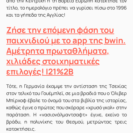
από την Κεντρική ή τη Βόρεια Ευρώπη κατέκτησε τον
τίτλο, το ημερολόγιο πρέπει να γυρίσει πίσω στο 1996
και τα γήπεδα της Αγγλίας!
Ζήσε την επόμενη φάση του
παιχνιδιού με το app της bwin.
Αμέτρητα πρωταθλήματα,
χιλιάδες στοιχηματικές
επιλογές! |21%2B
Τότε, η Γερμανία έκαμψε την αντίσταση της Τσεχίας
στον τελικό του Γουέμπλεϊ, σε μια βραδιά που ο Όλιβερ
Μπίρχοφ έβαλε το όνομά του στα βιβλία της ιστορίας,
καθώς έγινε ο πρώτος που σκόραρε «χρυσό γκολ» στην
παράταση. Η «νασιονάλμαντσαφτ» έγινε, εκείνο το
βράδυ, η πολυνίκης του θεσμού, μετρώντας τρεις
κατακτήσεις.