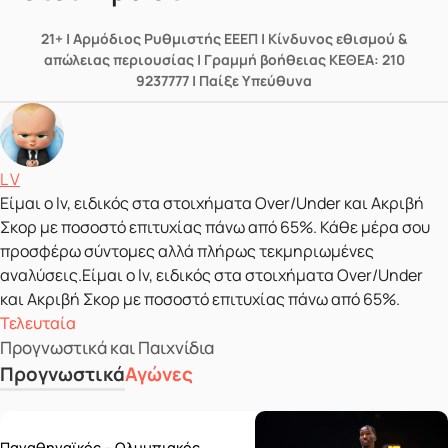
21+ | Αρμόδιος Ρυθμιστής ΕΕΕΠ | Κίνδυνος εθισμού &
απώλειας περιουσίας | Γραμμή βοήθειας ΚΕΘΕΑ: 210
9237777 | Παίξε Υπεύθυνα
Δημοσιεύτηκε από
L V
Είμαι ο lv, ειδικός στα στοιχήματα Over/Under και Ακριβή
Σκορ με ποσοστό επιτυχίας πάνω από 65%. Κάθε μέρα σου
προσφέρω σύντομες αλλά πλήρως τεκμηριωμένες
αναλύσεις.Είμαι ο lv, ειδικός στα στοιχήματα Over/Under
και Ακριβή Σκορ με ποσοστό επιτυχίας πάνω από 65%.
Τελευταία
Προγνωστικά και Παιχνίδια
Προγνωστικά
Αγώνες
Wednesday 10/06
Παναθηναϊκός – Ολυμπιακός