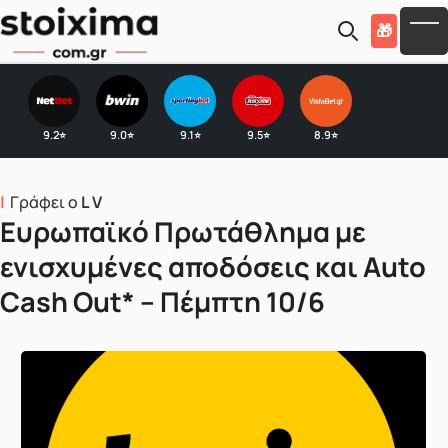
Skip to main content
🎁
To
9.2
9.0
9.1
9.5
8.9
⭐
⭐
⭐
⭐
⭐
Γράφει ο
L V
Ευρωπαϊκό Πρωτάθλημα με
ενισχυμένες αποδόσεις και Auto
Cash Out* – Πέμπτη 10/6