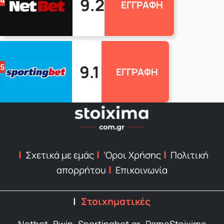
9.2
4
ΕΓΓΡΑΦΗ
9.1
5
ΕΓΓΡΑΦΗ
Σχετικά με εμάς
‘Οροι Χρήσης
Πολιτική
απορρήτου
Επικοινωνία
Στοιχηματικές
Netbet
Bwin
Sportingbet.gr
PameStoixima