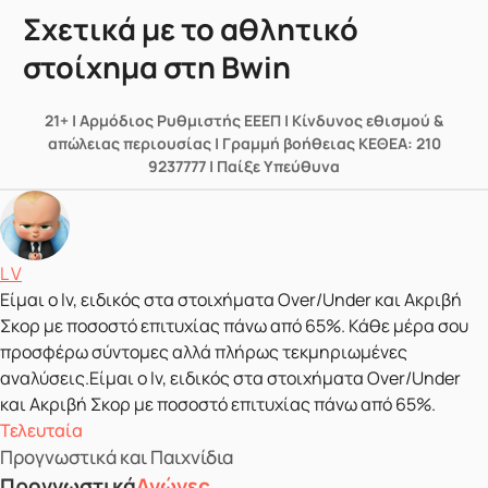
Σχετικά με το αθλητικό
στοίχημα στη Bwin
21+ | Αρμόδιος Ρυθμιστής ΕΕΕΠ | Κίνδυνος εθισμού &
απώλειας περιουσίας | Γραμμή βοήθειας ΚΕΘΕΑ: 210
9237777 | Παίξε Υπεύθυνα
Δημοσιεύτηκε από
L V
Είμαι ο lv, ειδικός στα στοιχήματα Over/Under και Ακριβή
Σκορ με ποσοστό επιτυχίας πάνω από 65%. Κάθε μέρα σου
προσφέρω σύντομες αλλά πλήρως τεκμηριωμένες
αναλύσεις.Είμαι ο lv, ειδικός στα στοιχήματα Over/Under
και Ακριβή Σκορ με ποσοστό επιτυχίας πάνω από 65%.
Τελευταία
Προγνωστικά και Παιχνίδια
Προγνωστικά
Αγώνες