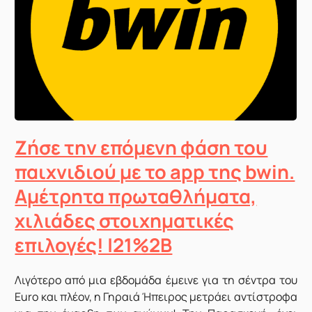
Ζήσε την επόμενη φάση του
παιχνιδιού με το app της bwin.
Αμέτρητα πρωταθλήματα,
χιλιάδες στοιχηματικές
επιλογές! |21%2B
Λιγότερο από μια εβδομάδα έμεινε για τη σέντρα του
Euro και πλέον, η Γηραιά Ήπειρος μετράει αντίστροφα