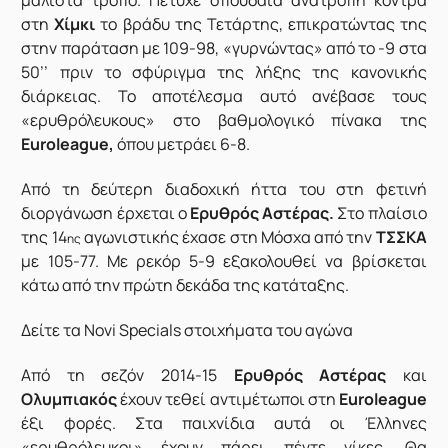
μάλιστα τρόπο. Πέτυχε σπουδαία ανατροπή κόντρα
στη
Χίμκι
το βράδυ της Τετάρτης, επικρατώντας της
στην παράταση με 109-98, «γυρνώντας» από το -9 στα
50’’ πριν το σφύριγμα της λήξης της κανονικής
διάρκειας. Το αποτέλεσμα αυτό ανέβασε τους
«ερυθρόλευκους» στο βαθμολογικό πίνακα της
Euroleague,
όπου μετράει 6-8.
Από τη δεύτερη διαδοχική ήττα του στη φετινή
διοργάνωση έρχεται ο
Ερυθρός Αστέρας.
Στο πλαίσιο
της 14
αγωνιστικής έχασε στη Μόσχα από την
ΤΣΣΚΑ
ης
με 105-77. Με ρεκόρ 5-9 εξακολουθεί να βρίσκεται
κάτω από την πρώτη δεκάδα της κατάταξης.
Δείτε τα
Novi Specials στοιχήματα
του αγώνα
Από τη σεζόν 2014-15
Ερυθρός Αστέρας
και
Ολυμπιακός
έχουν τεθεί αντιμέτωποι στη
Euroleague
έξι φορές. Στα παιχνίδια αυτά οι Έλληνες
«ερυθρόλευκοι» έχουν πάρει πέντε νίκες. Θα