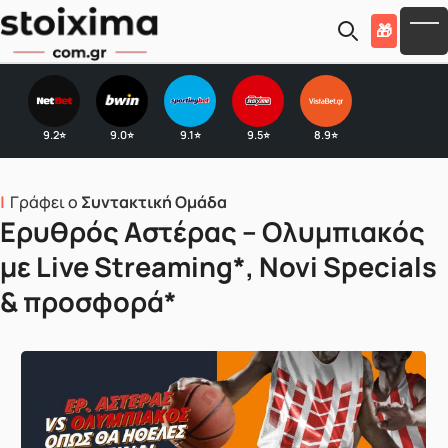
Skip to main content
🎁
To
9.2
9.0
9.1
9.5
8.9
⭐
⭐
⭐
⭐
⭐
Γράφει ο
Συντακτική Ομάδα
Ερυθρός Αστέρας – Ολυμπιακός
με Live Streaming*, Novi Specials
& προσφορά*