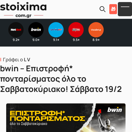
Skip to main content
🎁
To
9.2
9.0
9.1
9.5
8.9
⭐
⭐
⭐
⭐
⭐
Γράφει ο
L V
bwin – Επιστροφή*
πονταρίσματος όλο το
Σαββατοκύριακο! Σάββατο 19/2