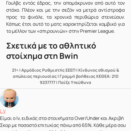
Γουλβς εντός έδρας, την απομάκρυναν από αυτό τον
στόχο. Πλέον και με την σεζόν να μετρά αντίστροφα
προς το φινάλε, τα χρονικά περιθώρια στενεύουν.
Κάπως έτσι αυτό το ματς χαρακτηρίζεται κομβικό για
το μέλλον των «σπιρουνιών» στην Premier League.
Σχετικά με το αθλητικό
στοίχημα στη Bwin
21+ | Αρμόδιος Ρυθμιστής ΕΕΕΠ | Κίνδυνος εθισμού &
απώλειας περιουσίας | Γραμμή βοήθειας ΚΕΘΕΑ: 210
9237777 | Παίξε Υπεύθυνα
Δημοσιεύτηκε από
L V
Είμαι ο lv, ειδικός στα στοιχήματα Over/Under και Ακριβή
Σκορ με ποσοστό επιτυχίας πάνω από 65%. Κάθε μέρα σου