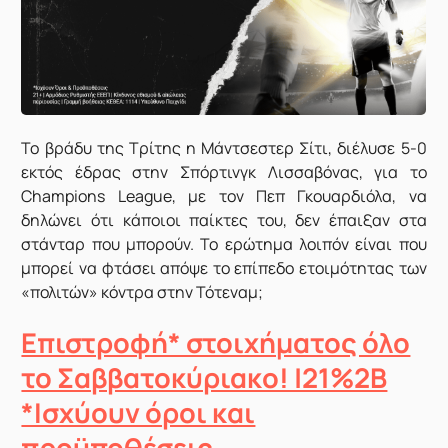
Το βράδυ της Τρίτης η Μάντσεστερ Σίτι, διέλυσε 5-0
εκτός έδρας στην Σπόρτινγκ Λισσαβόνας, για το
Champions League, με τον Πεπ Γκουαρδιόλα, να
δηλώνει ότι κάποιοι παίκτες του, δεν έπαιξαν στα
στάνταρ που μπορούν. Το ερώτημα λοιπόν είναι που
μπορεί να φτάσει απόψε το επίπεδο ετοιμότητας των
«πολιτών» κόντρα στην Τότεναμ;
Επιστροφή* στοιχήματος όλο
το Σαββατοκύριακο! |21%2B
*Ισχύουν όροι και
προϋποθέσεις