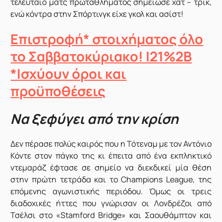
τελευταίο ματς πρωταθλήματος σημείωσε χατ – τρικ,
ενώ κόντρα στην Σπόρτινγκ είχε γκολ και ασίστ!
Επιστροφή* στοιχήματος όλο
το Σαββατοκύριακο! |21%2B
*Ισχύουν όροι και
προϋποθέσεις
Να ξεφύγει από την κρίση
Δεν πέρασε πολύς καιρός που η Τότεναμ με τον Αντόνιο
Κόντε στον πάγκο της κι έπειτα από ένα εκπληκτικό
ντεμαράζ έφτασε σε σημείο να διεκδικεί μία θέση
στην πρώτη τετράδα και το Champions League, της
επόμενης αγωνιστικής περιόδου. Όμως οι τρεις
διαδοχικές ήττες που γνώρισαν οι Λονδρέζοι από
Τσέλσι στο «Stamford Bridge» και Σαουθάμπτον και