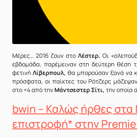
Μέρες… 2016 ζουν στο
Λέστερ.
Οι «αλεπούδ
εβδομάδα, παρέμειναν στη δεύτερη θέση 
φετινή
Λίβερπουλ,
θα μπορούσαν ξανά να κά
πρόσφατα, οι παίκτες του Ρότζερς μάζεψα
στο +4 από την
Μάντσεστερ Σίτι,
την οποία 
bwin – Καλώς ήρθες στα
επιστροφή* στην Premie