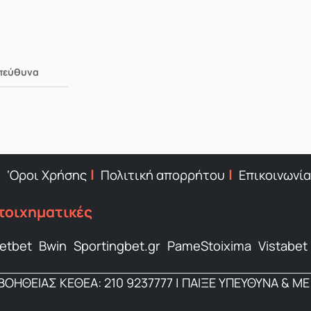
Υπεύθυνα
‘Οροι Χρήσης
Πολιτική απορρήτου
Επικοινωνία
τοιχηματικές
etbet
Bwin
Sportingbet.gr
PameStoixima
Vistabet
ΟΗΘΕΙΑΣ ΚΕΘΕΑ: 210 9237777 | ΠΑΙΞΕ ΥΠΕΥΘΥΝΑ & ΜΕ