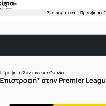
Skip to main content
Στοιχηματικές
Προσφορές*
Γράφει ο
Συντακτική Ομάδα
Επιστροφή* στην Premier Leagu