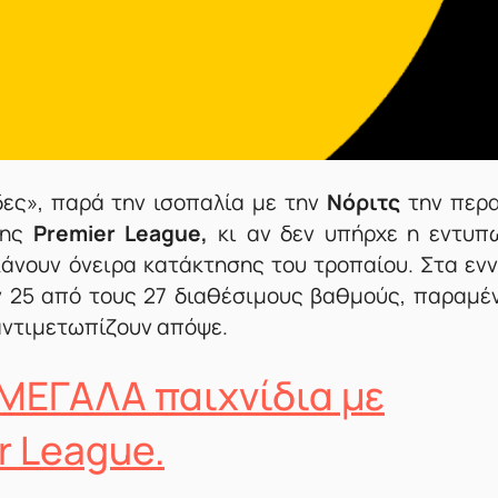
ες», παρά την ισοπαλία με την
Νόριτς
την περ
της
Premier League,
κι αν δεν υπήρχε η εντυπ
νουν όνειρα κατάκτησης τoυ τροπαίου. Στα ενν
ν 25 από τους 27 διαθέσιμους βαθμούς, παραμέ
αντιμετωπίζουν απόψε.
 ΜΕΓΑΛΑ παιχνίδια με
r League.