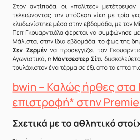
Στον αντίποδα, οι «πολίτες» μετέτρεψα
τελειώνοντας την υπόθεση νίκη με τρία γκ
κλυδωνίστηκε μέσα στην εβδομάδα, με τον Μ
Πεπ Γκουαρντιόλα φέρεται να συμφώνησε μ
Μάλιστα, στην ίδια εβδομάδα, το φως της δ
Σεν Ζερμέν
να προσεγγίζει τον Γκουαρντι
Αγωνιστικά, η
Μάντσεστερ Σίτι
δυσκολεύεται
τουλάχιστον ένα τέρμα σε έξι από τα επτά π
bwin – Καλώς ήρθες στα
επιστροφή* στην Premie
Σχετικά με το αθλητικό στοί