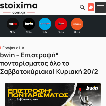
Skip to main content
🎁
To
9.2
9.0
9.1
9.5
8.9
⭐
⭐
⭐
⭐
⭐
Γράφει ο
L V
bwin – Επιστροφή*
πονταρίσματος όλο το
Σαββατοκύριακο! Κυριακή 20/2