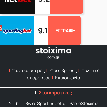
9.1
5
ΕΓΓΡΑΦΗ
Σχετικά με εμάς
‘Οροι Χρήσης
Πολιτική
απορρήτου
Επικοινωνία
Στοιχηματικές
Netbet
Bwin
Sportingbet.gr
PameStoixima