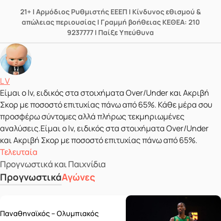
21+ | Αρμόδιος Ρυθμιστής ΕΕΕΠ | Κίνδυνος εθισμού &
απώλειας περιουσίας | Γραμμή βοήθειας ΚΕΘΕΑ: 210
9237777 | Παίξε Υπεύθυνα
Δημοσιεύτηκε από
L V
Είμαι ο lv, ειδικός στα στοιχήματα Over/Under και Ακριβή
Σκορ με ποσοστό επιτυχίας πάνω από 65%. Κάθε μέρα σου
προσφέρω σύντομες αλλά πλήρως τεκμηριωμένες
αναλύσεις.Είμαι ο lv, ειδικός στα στοιχήματα Over/Under
και Ακριβή Σκορ με ποσοστό επιτυχίας πάνω από 65%.
Τελευταία
Προγνωστικά και Παιχνίδια
Προγνωστικά
Αγώνες
Wednesday 10/06
Παναθηναϊκός – Ολυμπιακός