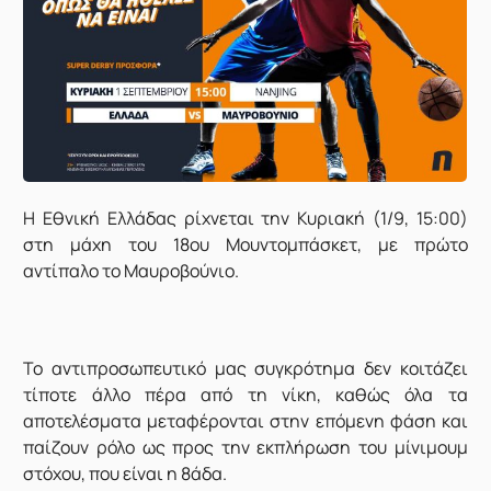
Η Εθνική Ελλάδας ρίχνεται την Κυριακή (1/9, 15:00)
στη μάχη του 18ου Μουντομπάσκετ, με πρώτο
αντίπαλο το Μαυροβούνιο.
Το αντιπροσωπευτικό μας συγκρότημα δεν κοιτάζει
τίποτε άλλο πέρα από τη νίκη, καθώς όλα τα
αποτελέσματα μεταφέρονται στην επόμενη φάση και
παίζουν ρόλο ως προς την εκπλήρωση του μίνιμουμ
στόχου, που είναι η 8άδα.