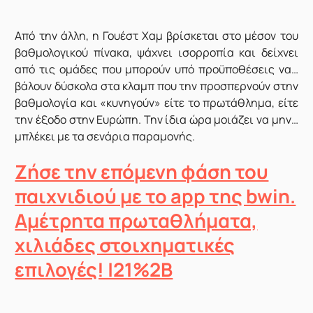
Από την άλλη, η Γουέστ Χαμ βρίσκεται στο μέσον του
βαθμολογικού πίνακα, ψάχνει ισορροπία και δείχνει
από τις ομάδες που μπορούν υπό προϋποθέσεις να…
βάλουν δύσκολα στα κλαμπ που την προσπερνούν στην
βαθμολογία και «κυνηγούν» είτε το πρωτάθλημα, είτε
την έξοδο στην Ευρώπη. Την ίδια ώρα μοιάζει να μην…
μπλέκει με τα σενάρια παραμονής.
Ζήσε την επόμενη φάση του
παιχνιδιού με το app της bwin.
Αμέτρητα πρωταθλήματα,
χιλιάδες στοιχηματικές
επιλογές! |21%2B