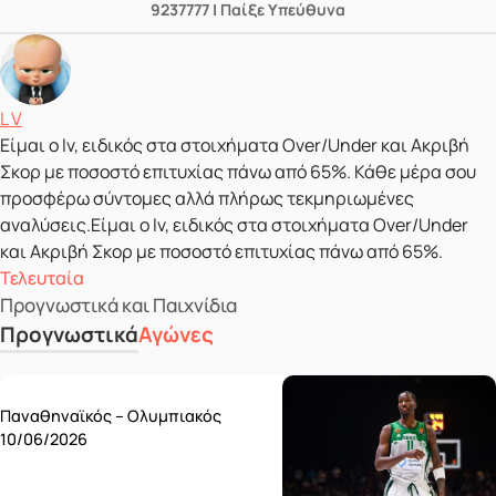
9237777 | Παίξε Υπεύθυνα
Δημοσιεύτηκε από
L V
Είμαι ο lv, ειδικός στα στοιχήματα Over/Under και Ακριβή
Σκορ με ποσοστό επιτυχίας πάνω από 65%. Κάθε μέρα σου
προσφέρω σύντομες αλλά πλήρως τεκμηριωμένες
αναλύσεις.Είμαι ο lv, ειδικός στα στοιχήματα Over/Under
και Ακριβή Σκορ με ποσοστό επιτυχίας πάνω από 65%.
Τελευταία
Προγνωστικά και Παιχνίδια
Προγνωστικά
Αγώνες
Wednesday 10/06
Παναθηναϊκός – Ολυμπιακός
10/06/2026