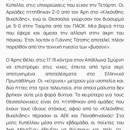
Κύπελλο, στις υποχρεώσεις που είχαν την Τετάρτη. Οι
Αρκάδες ηττήθηκαν 2-0 από τον Άρη στο «Κλεάνθης
Βικελίδης», ενώ οι Θεσσαλοί γνώρισαν τον διασυρμό
με 5-0 στην Τούμπα από τον ΠΑΟΚ. Μία βαριά ήττα
που έφερε και άμεσα την αλλαγή στην άκρη του
πάγκου. Έτσι λοιπόν ο Γιάννης Τάτσης αποτελεί πλέον
παρελθόν από την τεχνική ηγεσία των «βυσσινί».
Ο Άρης θέλει στις 17:15 κόντρα στον Απόλλωνα Σμύρνη
να επιστρέψει στις νίκες, έπειτα από τρία σερί
αποτυχημένα αποτελέσματα στο Ελληνικό
Πρωτάθλημα. Οι «κίτρινοι» μετρούν μία ισοπαλία και
δύο ήττες στα τρία τελευταία, στα οποία μάλιστα δεν
βρήκαν ούτε μία φορά δίχτυα. Το χειρότερο για τους
Θεσσαλονικείς είναι ότι ηττήθηκαν από ομάδες που
έχουν τους ίδιους στόχους, αφού από το «Κλεάνθης
Βικελίδης» πέρασαν οι ΑΕΚ και Παναθηναϊκός! Στο
ματς Κυπέλλου μέσα στην εβδομάδα, οι παίκτες του
Άκη Μάντζιου έδειξαν να βρίσκουν και πάλι τα…