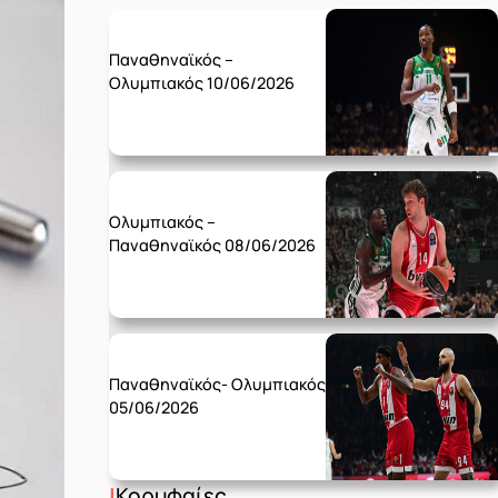
Wednesday 10/06
Παναθηναϊκός –
Ολυμπιακός 10/06/2026
Monday 08/06
Ολυμπιακός –
Παναθηναϊκός 08/06/2026
Friday 05/06
Παναθηναϊκός- Ολυμπιακός
05/06/2026
Κορυφαίες