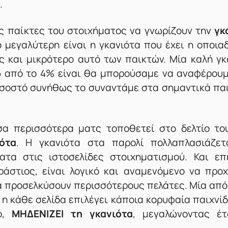
.
ους παίκτες του στοιχήματος να γνωρίζουν την
γκ
μεγαλύτερη είναι η γκανιότα που έχει η οποια
ς και μικρότερο αυτό των παικτών. Μία καλή γκ
ω από το 4% είναι θα μπορούσαμε να αναφέρου
 ποσοστό συνήθως το συναντάμε στα σημαντικά παι
σα περισσότερα ματς τοποθετεί στο δελτίο το
ότα
. Η γκανιότα στα παρολί πολλαπλασιάζετ
τα στις ιστοσελίδες στοιχηματισμού. Και επ
ράστιος, είναι λογικό και αναμενόμενο να προ
 προσελκύσουν περισσότερους πελάτες. Μία από
ι η κάθε σελίδα επιλέγει κάποια κορυφαία παιχνί
ο,
ΜΗΔΕΝΙΖΕΙ τη γκανιότα
, μεγαλώνοντας έτ