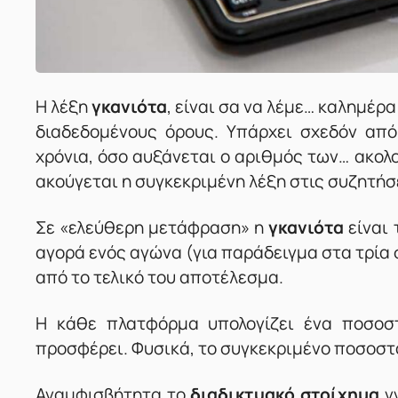
Η λέξη
γκανιότα
, είναι σα να λέμε… καλημέρ
διαδεδομένους όρους. Υπάρχει σχεδόν απ
χρόνια, όσο αυξάνεται ο αριθμός των… ακολ
ακούγεται η συγκεκριμένη λέξη στις συζητήσ
Σε «ελεύθερη μετάφραση» η
γκανιότα
είναι 
αγορά ενός αγώνα (για παράδειγμα στα τρία 
από το τελικό του αποτέλεσμα.
Η κάθε πλατφόρμα υπολογίζει ένα ποσοσ
προσφέρει. Φυσικά, το συγκεκριμένο ποσοστό 
Αναμφισβήτητα το
διαδικτυακό στοίχημα
γν