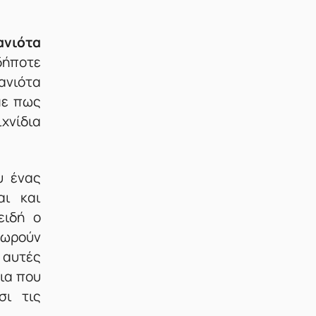
ανιότα
δήποτε
ανιότα
με πως
χνίδια
υ ένας
αι και
ειδή ο
χωρούν
 αυτές
δια που
σι τις