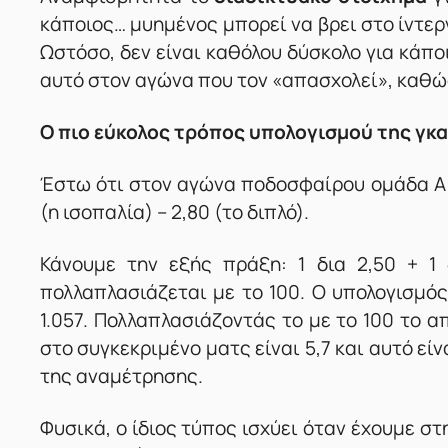
κάποιος… μυημένος μπορεί να βρει στο ίντερ
Ωστόσο, δεν είναι καθόλου δύσκολο για κάπ
αυτό στον αγώνα που τον «απασχολεί», καθώ
Ο πιο εύκολος τρόπος υπολογισμού της γκ
Έστω ότι στον αγώνα ποδοσφαίρου ομάδα Α –
(η ισοπαλία) – 2,80 (το διπλό).
Κάνουμε την εξής πράξη: 1 δια 2,50 + 1
πολλαπλασιάζεται με το 100. Ο υπολογισμός
1.057. Πολλαπλασιάζοντάς το με το 100 το απ
στο συγκεκριμένο ματς είναι 5,7 και αυτό ε
της αναμέτρησης.
Φυσικά, ο ίδιος τύπος ισχύει όταν έχουμε σ