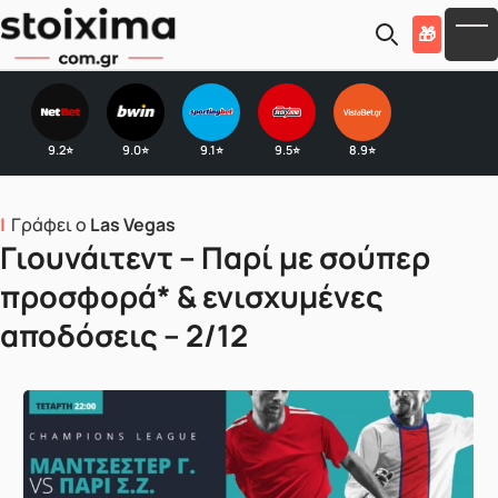
Skip to main content
🎁
To
9.2
9.0
9.1
9.5
8.9
⭐
⭐
⭐
⭐
⭐
Γράφει ο
Las Vegas
Γιουνάιτεντ – Παρί με σούπερ
προσφορά* & ενισχυμένες
αποδόσεις – 2/12