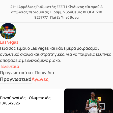
21+ | Αρμόδιος Ρυθμιστής ΕΕΕΠ | Κίνδυνος εθισμού &
απώλειας περιουσίας | Γραμμή βοήθειας ΚΕΘΕΑ: 210
9237777 | Παίξε Υπεύθυνα
Δημοσιεύτηκε από
Las Vegas
Γεια σας ειμαι ο Las Vegas και κάθε μέρα μοιράζομαι
αναλυτικά σχόλια και στρατηγικές, για να παίρνεις έξυπνες
αποφάσεις με ελεγχόμενο ρίσκο.
Τελευταία
Προγνωστικά και Παιχνίδια
Προγνωστικά
Αγώνες
Wednesday 10/06
Παναθηναϊκός – Ολυμπιακός
10/06/2026