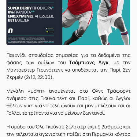
Π
αιχνίδι σπουδαίας σημασίας για τα δεδομένα της
φάσης των ομίλων του
Τσάμπιονς Λιγκ
, με την
Μάντσεστερ Γιουνάιτεντ να υποδέχεται την Παρί Σεν
Ζερμέν (2/12, 22:00).
Μεγάλη «μάχη» αναμένεται στο Όλντ Τράφορντ
ανάμεσα στις Γιουνάιτεντ και Παρί, καθώς οι Άγγλοι
θέλουν νίκη για να τελειώνουν και μην μπλέξουν και οι
Γάλλοι το τρίποντο για να μείνουν ζωντανοί.
Η ομάδα του Όλε Γκούναρ Σόλσκιερ έχει 9 βαθμούς και
την τελευταία αγωνιστική παίζει στη Γερμανία κόντρα