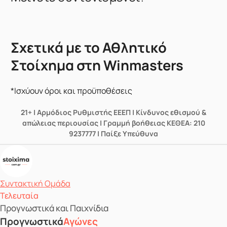
Σχετικά με το Αθλητικό
Στοίχημα στη Winmasters
*Ισχύουν όροι και προϋποθέσεις
21+ | Αρμόδιος Ρυθμιστής ΕΕΕΠ | Κίνδυνος εθισμού &
απώλειας περιουσίας | Γραμμή βοήθειας ΚΕΘΕΑ: 210
9237777 | Παίξε Υπεύθυνα
Δημοσιεύτηκε από
Συντακτική Ομάδα
Τελευταία
Προγνωστικά και Παιχνίδια
Προγνωστικά
Αγώνες