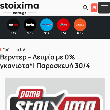
Skip to main content
🎁
To
9.2
9.0
9.1
9.5
8.9
⭐
⭐
⭐
⭐
⭐
Γράφει ο
L V
Βέρντερ – Λειψία με 0%
γκανιότα*! Παρασκευή 30/4