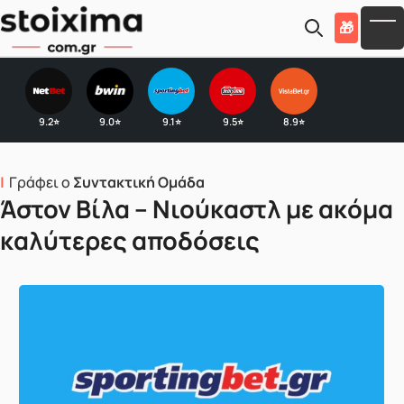
Skip to main content
🎁
To
9.2
9.0
9.1
9.5
8.9
⭐
⭐
⭐
⭐
⭐
Γράφει ο
Συντακτική Ομάδα
Άστον Βίλα – Νιούκαστλ με ακόμα
καλύτερες αποδόσεις