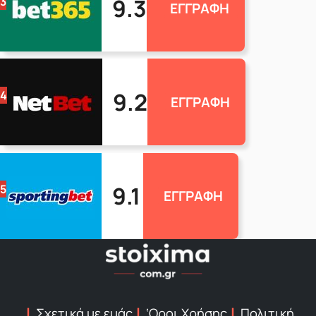
9.3
3
ΕΓΓΡΑΦΗ
9.2
4
ΕΓΓΡΑΦΗ
9.1
5
ΕΓΓΡΑΦΗ
Σχετικά με εμάς
‘Οροι Χρήσης
Πολιτική