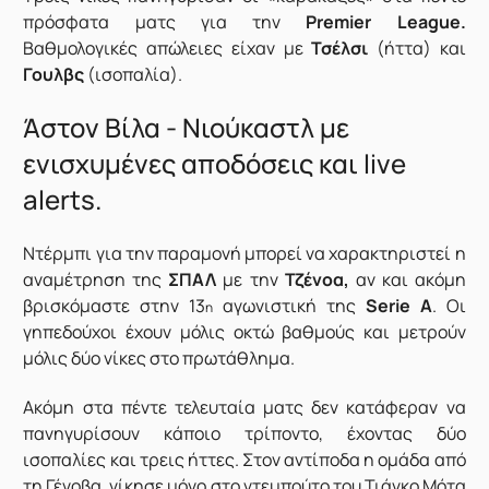
πρόσφατα ματς για την
Premier League.
Βαθμολογικές απώλειες είχαν με
Τσέλσι
(ήττα) και
Γουλβς
(ισοπαλία).
Άστον Βίλα - Νιούκαστλ με
ενισχυμένες αποδόσεις και live
alerts.
Ντέρμπι για την παραμονή μπορεί να χαρακτηριστεί η
αναμέτρηση της
ΣΠΑΛ
με την
Τζένοα,
αν και ακόμη
βρισκόμαστε στην 13
αγωνιστική της
Serie
A
. Οι
η
γηπεδούχοι έχουν μόλις οκτώ βαθμούς και μετρούν
μόλις δύο νίκες στο πρωτάθλημα.
Ακόμη στα πέντε τελευταία ματς δεν κατάφεραν να
πανηγυρίσουν κάποιο τρίποντο, έχοντας δύο
ισοπαλίες και τρεις ήττες. Στον αντίποδα η ομάδα από
τη Γένοβα, νίκησε μόνο στο ντεμπούτο του Τιάγκο Μότα