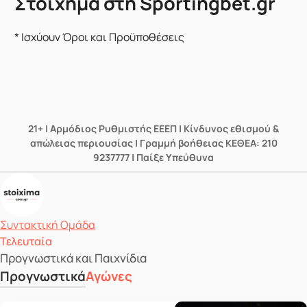
Στοίχημα στη Sportingbet.gr
* Ισχύουν Όροι και Προϋποθέσεις
21+ | Αρμόδιος Ρυθμιστής ΕΕΕΠ | Κίνδυνος εθισμού &
απώλειας περιουσίας | Γραμμή βοήθειας ΚΕΘΕΑ: 210
9237777 | Παίξε Υπεύθυνα
Δημοσιεύτηκε από
Συντακτική Ομάδα
Τελευταία
Προγνωστικά και Παιχνίδια
Προγνωστικά
Αγώνες
Wednesday 10/06