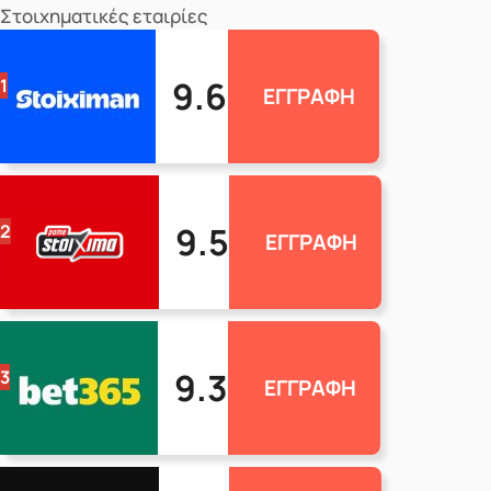
Στοιχηματικές εταιρίες
9.6
1
ΕΓΓΡΑΦΗ
9.5
2
ΕΓΓΡΑΦΗ
9.3
3
ΕΓΓΡΑΦΗ