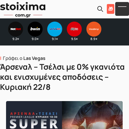
Skip to main content
🎁
To
9.2
9.0
9.1
9.5
8.9
⭐
⭐
⭐
⭐
⭐
Γράφει ο
Las Vegas
Άρσεναλ – Τσέλσι με 0% γκανιότα
και ενισχυμένες αποδόσεις –
Κυριακή 22/8