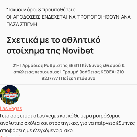
*Ισχύουν όροι & προϋποθέσεις
ΟΙ ΑΠΟΔΟΣΕΙΣ ΕΝΔΕΧΕΤΑΙ ΝΑ ΤΡΟΠΟΠΟΙΗΘΟΥΝ ΑΝΑ
ΠΑΣΑ ΣΤΙΓΜΗ
Σχετικά με το αθλητικό
στοίχημα της Novibet
21+ | Αρμόδιος Ρυθμιστής ΕΕΕΠ | Κίνδυνος εθισμού &
απώλειας περιουσίας | Γραμμή βοήθειας ΚΕΘΕΑ: 210
9237777 | Παίξε Υπεύθυνα
Δημοσιεύτηκε από
Las Vegas
Γεια σας ειμαι ο Las Vegas και κάθε μέρα μοιράζομαι
αναλυτικά σχόλια και στρατηγικές, για να παίρνεις έξυπνες
αποφάσεις με ελεγχόμενο ρίσκο.