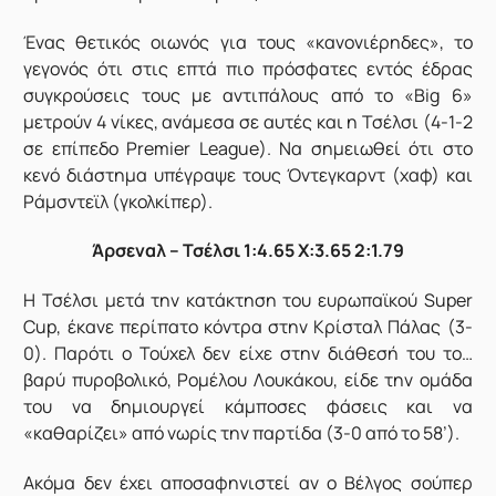
Ένας θετικός οιωνός για τους «κανονιέρηδες», το
γεγονός ότι στις επτά πιο πρόσφατες εντός έδρας
συγκρούσεις τους με αντιπάλους από το «Big 6»
μετρούν 4 νίκες, ανάμεσα σε αυτές και η Τσέλσι (4-1-2
σε επίπεδο Premier League). Να σημειωθεί ότι στο
κενό διάστημα υπέγραψε τους Όντεγκαρντ (χαφ) και
Ράμσντεϊλ (γκολκίπερ).
Άρσεναλ – Τσέλσι 1:4.65 X:3.65 2:1.79
Η Τσέλσι μετά την κατάκτηση του ευρωπαϊκού Super
Cup, έκανε περίπατο κόντρα στην Κρίσταλ Πάλας (3-
0). Παρότι ο Τούχελ δεν είχε στην διάθεσή του το…
βαρύ πυροβολικό, Ρομέλου Λουκάκου, είδε την ομάδα
του να δημιουργεί κάμποσες φάσεις και να
«καθαρίζει» από νωρίς την παρτίδα (3-0 από το 58’).
Ακόμα δεν έχει αποσαφηνιστεί αν ο Βέλγος σούπερ