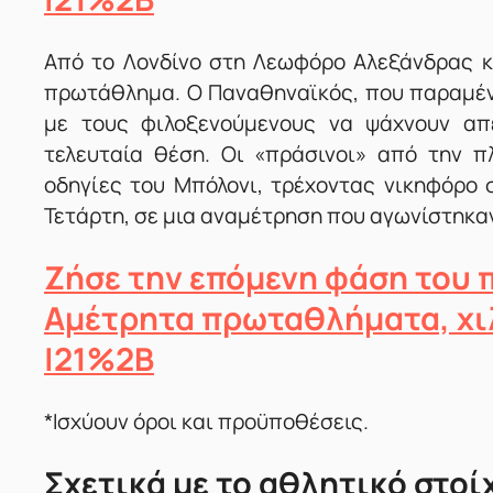
Από το Λονδίνο στη Λεωφόρο Αλεξάνδρας κα
πρωτάθλημα. Ο Παναθηναϊκός, που παραμένει
με τους φιλοξενούμενους να ψάχνουν απ
τελευταία θέση. Οι «πράσινοι» από την π
οδηγίες του Μπόλονι, τρέχοντας νικηφόρο σ
Τετάρτη, σε μια αναμέτρηση που αγωνίστηκαν
Ζήσε την επόμενη φάση του π
Αμέτρητα πρωταθλήματα, χιλ
|21%2B
*Ισχύουν όροι και προϋποθέσεις.
Σχετικά με το αθλητικό στοί