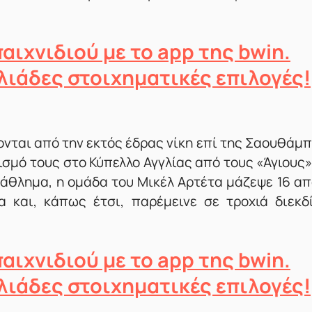
αιχνιδιού με το app της bwin.
ιάδες στοιχηματικές επιλογές!
ονται από την εκτός έδρας νίκη επί της Σαουθάμπ
ισμό τους στο Κύπελλο Αγγλίας από τους «Άγιους»
ωτάθλημα, η ομάδα του Μικέλ Αρτέτα μάζεψε 16 απ
α και, κάπως έτσι, παρέμεινε σε τροχιά διεκδ
αιχνιδιού με το app της bwin.
ιάδες στοιχηματικές επιλογές!