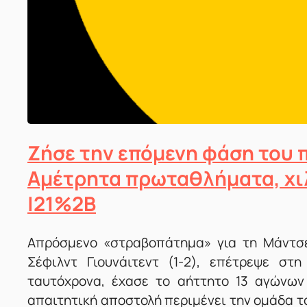
Ζήσε την επόμενη φάση του π
Αμέτρητα πρωταθλήματα, χιλ
|21%2B
Απρόσμενο «στραβοπάτημα» για τη Μάντσε
Σέφιλντ Γιουνάιτεντ (1-2), επέτρεψε στ
ταυτόχρονα, έχασε το αήττητο 13 αγώνων
απαιτητική αποστολή περιμένει την ομάδα τ