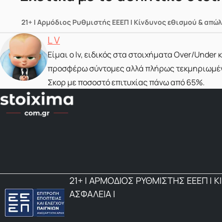
21+ | Αρμόδιος Ρυθμιστής ΕΕΕΠ | Κίνδυνος εθισμού & απώλ
Δημοσιεύτηκε από
L V
Είμαι ο lv, ειδικός στα στοιχήματα Over/Under
προσφέρω σύντομες αλλά πλήρως τεκμηριωμένες
Σκορ με ποσοστό επιτυχίας πάνω από 65%.
21+ | ΑΡΜΟΔΙΟΣ ΡΥΘΜΙΣΤΗΣ ΕΕΕΠ | Κ
ΑΣΦΑΛΕΙΑ |