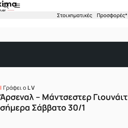
Skip to main content
Στοιχηματικές
Προσφορές*
Γράφει ο
L V
Άρσεναλ – Μάντσεστερ Γιουνάιτε
σήμερα Σάββατο 30/1