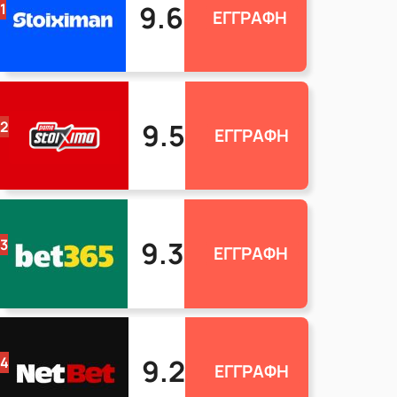
9.6
1
ΕΓΓΡΑΦΗ
9.5
2
ΕΓΓΡΑΦΗ
9.3
3
ΕΓΓΡΑΦΗ
9.2
4
ΕΓΓΡΑΦΗ