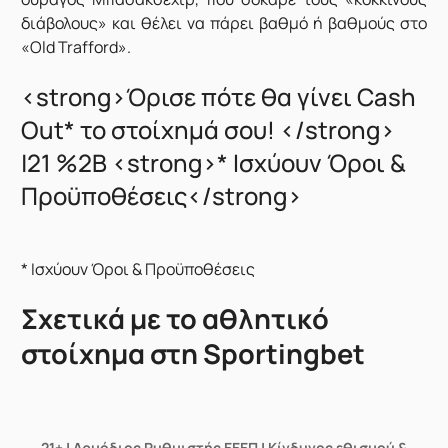
διάβολους» και θέλει να πάρει βαθμό ή βαθμούς στο
«Old Trafford».
<strong>Όρισε πότε θα γίνει Cash
Out* το στοίχημά σου! </strong>
|21 %2B <strong>* Ισχύουν Όροι &
Προϋποθέσεις</strong>
* Ισχύουν Όροι & Προϋποθέσεις
Σχετικά με το αθλητικό
στοίχημα στη Sportingbet
21+ | Αρμόδιος Ρυθμιστής ΕΕΕΠ | Κίνδυνος εθισμού &