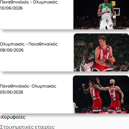
Παναθηναϊκός – Ολυμπιακός
10/06/2026
Monday 08/06
Ολυμπιακός – Παναθηναϊκός
08/06/2026
Friday 05/06
Παναθηναϊκός- Ολυμπιακός
05/06/2026
Κορυφαίες
Στοιχηματικές εταιρίες