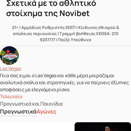
Σχετικά με το αθλητικό
στοίχημα της Novibet
21+ | Αρμόδιος Ρυθμιστής ΕΕΕΠ | Κίνδυνος εθισμού &
απώλειας περιουσίας | Γραμμή βοήθειας ΚΕΘΕΑ: 210
9237777 | Παίξε Υπεύθυνα
Δημοσιεύτηκε από
Las Vegas
Γεια σας ειμαι ο Las Vegas και κάθε μέρα μοιράζομαι
αναλυτικά σχόλια και στρατηγικές, για να παίρνεις έξυπνες
αποφάσεις με ελεγχόμενο ρίσκο.
Τελευταία
Προγνωστικά και Παιχνίδια
Προγνωστικά
Αγώνες
Wednesday 10/06