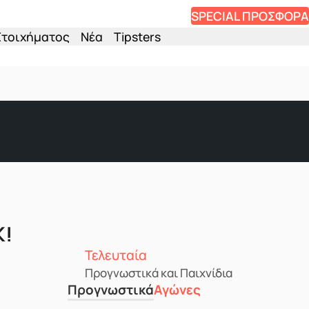
SPECIAL ΠΡΟΣΦΟΡΑ
Στοιχήματος
Νέα
Tipsters
Κ!
Τελευταία
Προγνωστικά και Παιχνίδια
Προγνωστικά
Αγώνες