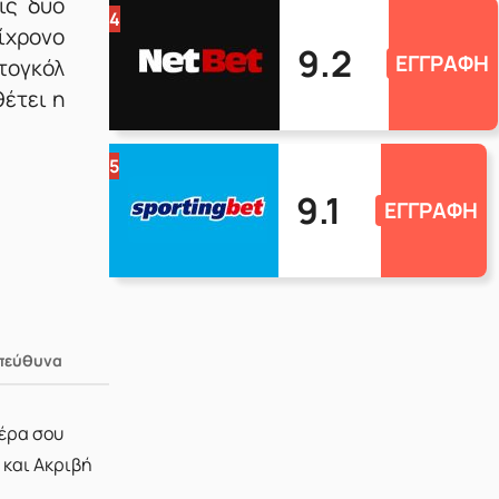
ις δύο
4
ίχρονο
9.2
ΕΓΓΡΑΦΗ
τογκόλ
θέτει η
5
9.1
ΕΓΓΡΑΦΗ
Υπεύθυνα
μέρα σου
 και Ακριβή