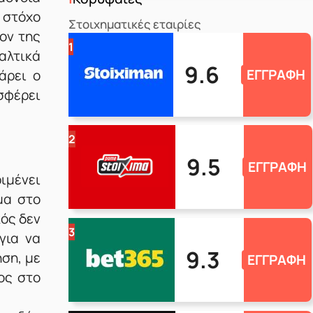
 στόχο
Στοιχηματικές εταιρίες
ον της
1
ταλτικά
9.6
ΕΓΓΡΑΦΗ
άρει ο
σφέρει
2
9.5
ΕΓΓΡΑΦΗ
ιμένει
μα στο
κός δεν
3
για να
9.3
ση, με
ΕΓΓΡΑΦΗ
ος στο