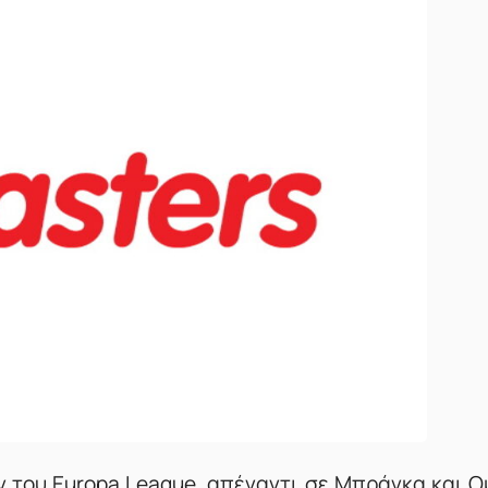
ν του Europa League, απέναντι σε Μπράγκα και Ο