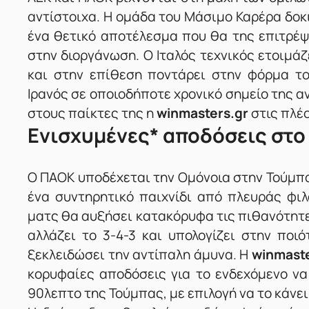
αντίστοιχα. Η ομάδα του Μάσιμο Καρέρα δοκ
ένα θετικό αποτέλεσμα που θα της επιτρέψε
στην διοργάνωση. Ο Ιταλός τεχνικός ετοιμάζ
και στην επίθεση ποντάρει στην φόρμα το
Ιρανός σε οποιοδήποτε χρονικό σημείο της 
στους παίκτες της η
winmasters.gr
στις πλέ
Ενισχυμένες* αποδόσεις στο
Ο ΠΑΟΚ υποδέχεται την Ομόνοια στην Τούμπα
ένα συντηρητικό παιχνίδι από πλευράς φι
ματς θα αυξήσει κατακόρυφα τις πιθανότητες
αλλάζει το 3-4-3 και υπολογίζει στην ποιό
ξεκλειδώσει την αντίπαλη άμυνα. Η
winmaste
κορυφαίες αποδόσεις για το ενδεχόμενο να
90λεπτο της Τούμπας, με επιλογή να το κάνε