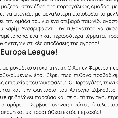
ιμάζεται στην έδρα της πορτογαλικής ομάδας, με
ι να ατενίζει με μεγαλύτερη αισιοδοξία το μέλλ
ει την ομάδα του για ένα στιβαρό παιχνίδι ανασ
υ Καρίμ Ανσαριφάρντ. Την πιθανότητα να σκορ
αναμέτρησης, ένα ή και περισσότερα τέρματα, προ
ον ανταγωνιστικές αποδόσεις της αγοράς!
 Europa League!
 με μοναδικό στόχο τη νίκη. Ο Αμπέλ Φερέιρα περ
λοξενούμενων, έτσι ξέρει πως πιθανό προβάδισ
 επιτυχίας του ‘Δικεφάλου’. Ο Πορτογάλος τεχνι
τητα και την φαντασία του Άντριγια Ζίβκοβιτς 
rs.gr
δηλώνει παρούσα και σε αυτή την αναμέτρη
 σκοράρει ο Σέρβος κυνηγός πρώτος ή τελευταί
ι ακόμη και με προσπάθεια εκτός περιοχής!