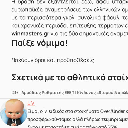
Η δράση δεν εξαντλείται εδώ, αφού υπάρχ
ευρωπαϊκές αναμετρήσεις των ελληνικών ομά
με τα περισσότερα γκολ, συνολικά φάουλ, τ
και χρονικές περίοδοι επίτευξης τερμάτων ε
winmasters.gr
για τις δύο σημαντικές αναμετ
Παίξε νόμιμα!
*Ισχύουν όροι και προϋποθέσεις
Σχετικά με το αθλητικό στο
21+ | Αρμόδιος Ρυθμιστής ΕΕΕΠ | Κίνδυνος εθισμού & απώλ
Δημοσιεύτηκε από
L V
Είμαι ο lv, ειδικός στα στοιχήματα Over/Under
προσφέρω σύντομες αλλά πλήρως τεκμηριωμένες
Σκορ με ποσοστό επιτυχίας πάνω από 65%.