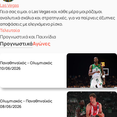
Δημοσιεύτηκε από
Las Vegas
Γεια σας ειμαι ο Las Vegas και κάθε μέρα μοιράζομαι
αναλυτικά σχόλια και στρατηγικές, για να παίρνεις έξυπνες
αποφάσεις με ελεγχόμενο ρίσκο.
Τελευταία
Προγνωστικά και Παιχνίδια
Προγνωστικά
Αγώνες
Wednesday 10/06
Παναθηναϊκός – Ολυμπιακός
10/06/2026
Monday 08/06
Ολυμπιακός – Παναθηναϊκός
08/06/2026