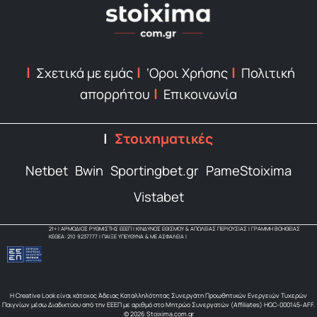
Σχετικά με εμάς
‘Οροι Χρήσης
Πολιτική
απορρήτου
Επικοινωνία
Στοιχηματικές
Netbet
Bwin
Sportingbet.gr
PameStoixima
Vistabet
21+ | ΑΡΜΟΔΙΟΣ ΡΥΘΜΙΣΤΗΣ ΕΕΕΠ | ΚΙΝΔΥΝΟΣ ΕΘΙΣΜΟΥ & ΑΠΩΛΕΙΑΣ ΠΕΡΙΟΥΣΙΑΣ | ΓΡΑΜΜΗ ΒΟΗΘΕΙΑΣ
ΚΕΘΕΑ: 210 9237777 | ΠΑΙΞΕ ΥΠΕΥΘΥΝΑ & ΜΕ ΑΣΦΑΛΕΙΑ |
Η Creative Look είναι κάτοχος Άδειας Καταλληλότητας Συνεργάτη Προωθητικών Ενεργειών Τυχερών
Παιγνίων μέσω Διαδικτύου από την ΕΕΕΠ με αριθμό στο Μητρώο Συνεργατών (Affiliates) HGC-000145-AFF.
© 2026 Stoixima.com.gr