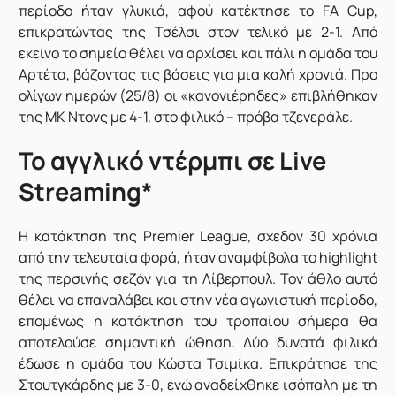
περίοδο ήταν γλυκιά, αφού κατέκτησε το FA Cup,
επικρατώντας της Τσέλσι στον τελικό με 2-1. Από
εκείνο το σημείο θέλει να αρχίσει και πάλι η ομάδα του
Αρτέτα, βάζοντας τις βάσεις για μια καλή χρονιά. Προ
ολίγων ημερών (25/8) οι «κανονιέρηδες» επιβλήθηκαν
της ΜΚ Ντονς με 4-1, στο φιλικό – πρόβα τζενεράλε.
Το αγγλικό ντέρμπι σε Live
Streaming*
Η κατάκτηση της Premier League, σχεδόν 30 χρόνια
από την τελευταία φορά, ήταν αναμφίβολα το highlight
της περσινής σεζόν για τη Λίβερπουλ. Τον άθλο αυτό
θέλει να επαναλάβει και στην νέα αγωνιστική περίοδο,
επομένως η κατάκτηση του τροπαίου σήμερα θα
αποτελούσε σημαντική ώθηση. Δύο δυνατά φιλικά
έδωσε η ομάδα του Κώστα Τσιμίκα. Επικράτησε της
Στουτγκάρδης με 3-0, ενώ αναδείχθηκε ισόπαλη με τη