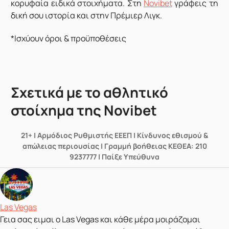
κορυφαία ειδικά στοιχήματα. Στη
Novibet
γράφεις τη
δική σου ιστορία και στην Πρέμιερ Λιγκ.
*Ισχύουν όροι & προϋποθέσεις
Σχετικά με το αθλητικό
στοίχημα της Novibet
21+ | Αρμόδιος Ρυθμιστής ΕΕΕΠ | Κίνδυνος εθισμού &
απώλειας περιουσίας | Γραμμή βοήθειας ΚΕΘΕΑ: 210
9237777 | Παίξε Υπεύθυνα
Δημοσιεύτηκε από
Las Vegas
Γεια σας ειμαι ο Las Vegas και κάθε μέρα μοιράζομαι