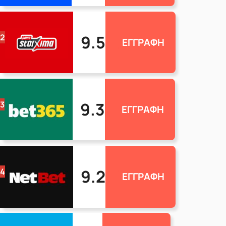
9.5
2
ΕΓΓΡΑΦΗ
9.3
3
ΕΓΓΡΑΦΗ
9.2
4
ΕΓΓΡΑΦΗ