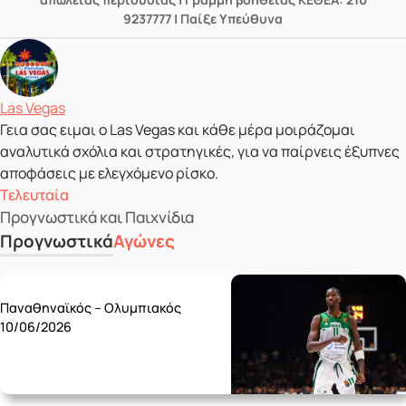
9237777 | Παίξε Υπεύθυνα
Δημοσιεύτηκε από
Las Vegas
Γεια σας ειμαι ο Las Vegas και κάθε μέρα μοιράζομαι
αναλυτικά σχόλια και στρατηγικές, για να παίρνεις έξυπνες
αποφάσεις με ελεγχόμενο ρίσκο.
Τελευταία
Προγνωστικά και Παιχνίδια
Προγνωστικά
Αγώνες
Wednesday 10/06
Παναθηναϊκός – Ολυμπιακός
10/06/2026